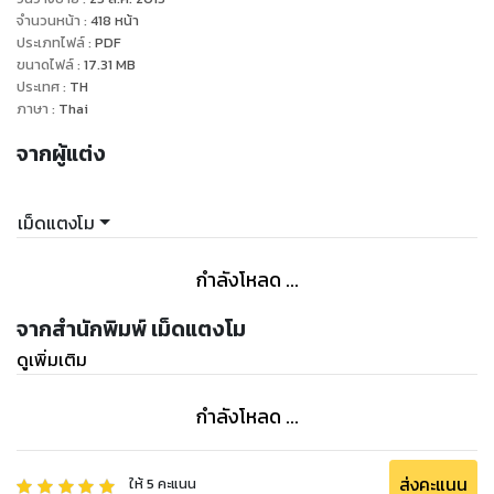
แต่พอจะถอยห่างออกไปจากชีวิตของเขาหล่อนก็ทำใจไม่ได้
จำนวนหน้า
:
418
หน้า
แล้วจะต้องทำอย่างไรถึงจะได้ใจของเขามาครอบครอง...
ประเภทไฟล์
:
PDF
ขนาดไฟล์
:
17.31
MB
หรือว่าครานี้จะต้องใช้ทั้งเวทย์มนต์ กลคาถา และพละกำลังเข้าช่วย
ประเทศ
:
TH
ภาษา
:
Thai
จากผู้แต่ง
เม็ดแตงโม
กำลังโหลด ...
จากสำนักพิมพ์ เม็ดแตงโม
ดูเพิ่มเติม
กำลังโหลด ...
ส่งคะแนน
ให้
5
คะแนน