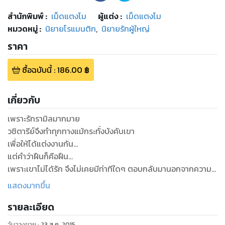
สำนักพิมพ์
:
เม็ดแตงโม
ผู้แต่ง :
เม็ดแตงโม
หมวดหมู่
:
นิยายโรแมนติก
,
นิยายรักผู้ใหญ่
ราคา
ซื้อฉบับนี้
:
186.00
฿
เกี่ยวกับ
เพราะรักรามิลมากมาย
วชิตารีย์จึงทำทุกทางแม้กระทั่งบังคับเขา
เพื่อให้ได้แต่งงานกัน...
แต่คำว่าฝืนก็คือฝืน...
เพราะเขาไม่ได้รัก จึงไม่เคยมีท่าทีใดๆ ตอบกลับมานอกจากความ
ชาเฉย
แสดงมากขึ้น
หล่อนพยายามเอาชนะทุกวิถีทาง ด้วยเล่ห์กล ลูกล่อลูกชน
รายละเอียด
มากมาย
ถอนใจก็หลายครั้งเมื่อไม่เคยได้อะไรกลับมา...
วันวางขาย
:
23 ส.ค. 2015