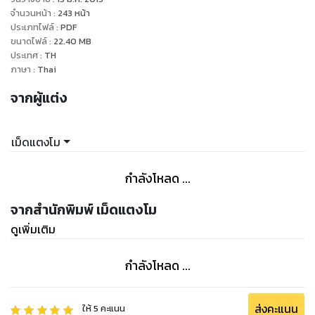
“ไม่ต้องขู่บ้าๆ แบบนั้นก็ได้ ฉันไปก็ได้ คุณสัญญานะว่าจะไม่ทำอะไร
จำนวนหน้า
:
243
หน้า
ฉัน”
ประเภทไฟล์
:
PDF
ขนาดไฟล์
:
22.40
MB
“ผมทำไม่ได้หรอก ให้นอนกอดกันเฉยๆ ได้ยังไง ผมไม่ได้กามตาย
ประเทศ
:
TH
ด้านนะ”
ภาษา
:
Thai
“ก็เมื่อก่อนยังทำได้”
จากผู้แต่ง
“นั่นมันเมื่อก่อน ตอนนั้นยังเกรงใจคุณ แต่ตอนนี้สถานะเรามัน
เปลี่ยนไปแล้ว... ผมไม่รับรองหรอกว่าจะไม่ทำอะไรคุณ แต่ผม
รับรองว่าจะทำอะไรคุณแน่นอนง่ายกว่านะ หนึ่ง สอง”
เม็ดแตงโม
“นับบ้าอะไรเล่า” เธอถามเขา เพราะเมื่อครู่ฟังที่เขาพูดยังคิดแก้
ปัญหาไม่ทัน เขายังมานับหนึ่ง นับสองช้าๆ ให้หัวใจเต้นระทึกอีก
กำลังโหลด ...
“ก็นับให้เวลาคุณตัดสินใจไงเล่าว่าเราจะนอนห้องนี้หรือว่านอนห้อง
ผม...”
จากสำนักพิมพ์ เม็ดแตงโม
ตติยาภาอยากกรี๊ด นี่เขาเรียนจิตวิทยาหรือว่าศัลยศาสตร์มากัน
ดูเพิ่มเติม
แน่ถึงได้ใช้หลักจิตวิทยาบังคับเธอเสมอๆ แล้วเธอก็ต้องยอมจำนน
เขาแทบทุกครั้งไป...
กำลังโหลด ...
ส่งคะแนน
ให้
5
คะแนน