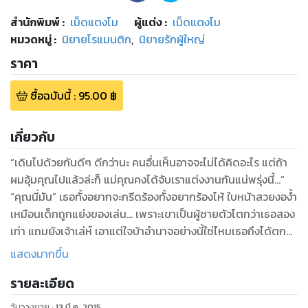
สำนักพิมพ์
:
เม็ดแตงโม
ผู้แต่ง :
เม็ดแตงโม
หมวดหมู่
:
นิยายโรแมนติก
,
นิยายรักผู้ใหญ่
ราคา
ซื้อฉบับนี้
:
95.00
฿
เกี่ยวกับ
“เดินไปด้วยกันดีๆ ดีกว่านะ คนอื่นเห็นอาจจะไม่ได้คิดอะไร แต่ถ้า
ผมอุ้มคุณไปแล้วล่ะก็ แม่คุณคงได้จับเราแต่งงานกันแน่พรุ่งนี้...”
“คุณนี่มัน” เธอทั้งอยากจะกรีดร้องทั้งอยากร้องไห้ ใบหน้าสวยงอง้ำ
เหมือนเด็กถูกแย่งของเล่น... เพราะเขาเป็นผู้ชายตัวโตกว่าเธอสอง
เท่า แถมยังเจ้าเล่ห์ เอาแต่ใจบ้าอำนาจอย่างนี้ใช่ไหมเธอถึงได้ตก
เป็นเบี้ยล่างของเขาทั้งๆ ที่ไม่ควรจะเป็นอย่างนี้...
แสดงมากขึ้น
“ถ้านับหนึ่งถึงสามไม่ไป เราก็อยู่มันที่ห้องนี้นี่แหล่ะ แต่ไม่รับรองนะ
รายละเอียด
ว่าน้องเตยจะกลับมาตอนไหน ถ้าเกิดมาตอนที่เรากำลังเข้าด้ายเข้า
เข็มกันอยู่ ผมไม่หยุดนะ”
วันวางขาย
:
13 มี.ค. 2015