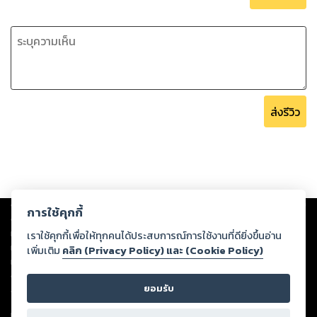
ส่งรีวิว
Copyright ©
2026
Storylog Co., Ltd. - สตอรี่ล็อกขอสงวนสิทธิ์ไม่รับผิดชอบ
การใช้คุกกี้
ต่อผลงานหรือเนื้อหาใดที่อัปโหลดผ่านเว็บไซต์และปรากฏว่าละเมิดสิทธิใน
ทรัพย์สินทางปัญญาของบุคคลอื่นหรือขัดต่อกฎหมายและศีลธรรม ดังนั้น ผู้อ่าน
เราใช้คุกกี้เพื่อให้ทุกคนได้ประสบการณ์การใช้งานที่ดียิ่งขึ้นอ่าน
ทุกท่านโปรดใช้วิจารณญาณในการกลั่นกรองด้วยตนเอง และหากท่านพบว่าส่วน
เพิ่มเติม
คลิก (Privacy Policy) และ (Cookie Policy)
หนึ่งส่วนใดขัดต่อกฎหมายและศีลธรรม กรุณาแจ้งมายังบริษัท เพื่อทีมงานจะได้
ดำเนินการในทันที ทั้งนี้ ทางสตอรี่ล็อกขอสงวนลิขสิทธิ์ตามพระราชบัญญัติ
ยอมรับ
ลิขสิทธิ์ พ.ศ. 2537 (ฉบับล่าสุด)
For support: member@ookbee.com