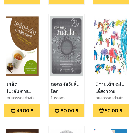
เคล็ด
ถอดรหัสวันสิ้น
นิทานเด็ก จะไป
ไม่(ลับ)การ
โลก
เลี้ยงควาย
สัมภาษณ์
กมลวรรณ ต่างใจ
โหราเอก
กมลวรรณ ต่างใจ
49.00
฿
80.00
฿
50.00
฿