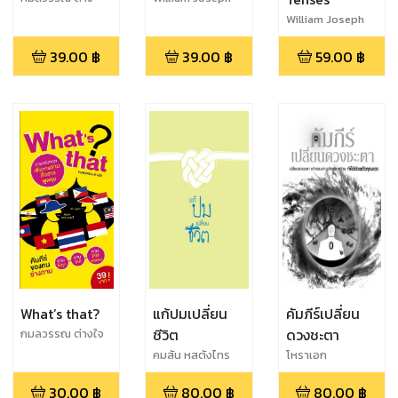
ใจ,William Joseph
Klinkenberg
William Joseph
Klinkenberg
Klinkenberg
39.00
฿
39.00
฿
59.00
฿
What’s that?
แก้ปมเปลี่ยน
คัมภีร์เปลี่ยน
ชีวิต
ดวงชะตา
กมลวรรณ ต่างใจ
คมสัน หสตังไทร
โหราเอก
แก้ว
30.00
฿
80.00
฿
80.00
฿