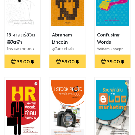
13 ศาสตร์ชีวิต
Abraham
Confusing
ลิขิตฟ้า
Lincoln
Words
โหราเอก,กฤษณะ
สุนันทา ต่างใจ
William Joseph
พงศ์ กำลังเอก
Klinkenberg
39.00
฿
59.00
฿
39.00
฿