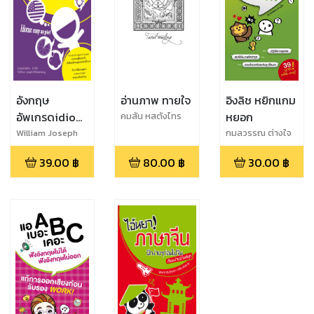
อังกฤษ
อ่านภาพ ทายใจ
อิงลิช หยิกแกม
อัพเกรดidiomsฝรั่ง
หยอก
คมสัน หสตังไทร
แก้ว
เลือกใช้คน
William Joseph
กมลวรรณ ต่างใจ
Klinkenberg
ไทยupdate
39.00
฿
80.00
฿
30.00
฿