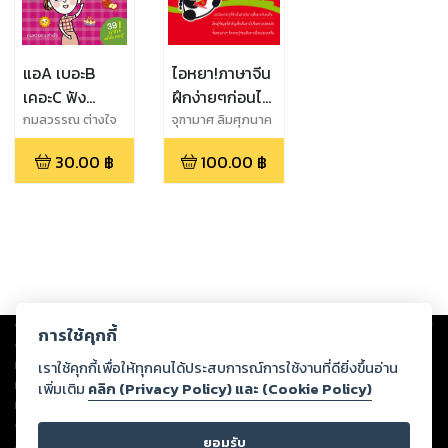
แอA เบอะB
ไอหยา!ภาษาจีน
เคอะC ฟัง
ฝึกง่ายๆก่อนไป
อังกฤษไม่ได้
จีน
กมลวรรณ ต่างใจ
จุฑามาศ ลิมศุภนาค
ฟังอังกฤษไม่
30.00
฿
100.00
฿
ออก
Copyright ©
2026
Storylog Co., Ltd. - สตอรี่ล็อกขอสงวนสิทธิ์ไม่รับผิดชอบ
การใช้คุกกี้
ต่อผลงานหรือเนื้อหาใดที่อัปโหลดผ่านเว็บไซต์และปรากฏว่าละเมิดสิทธิใน
ทรัพย์สินทางปัญญาของบุคคลอื่นหรือขัดต่อกฎหมายและศีลธรรม ดังนั้น ผู้อ่าน
เราใช้คุกกี้เพื่อให้ทุกคนได้ประสบการณ์การใช้งานที่ดียิ่งขึ้นอ่าน
ทุกท่านโปรดใช้วิจารณญาณในการกลั่นกรองด้วยตนเอง และหากท่านพบว่าส่วน
เพิ่มเติม
คลิก (Privacy Policy) และ (Cookie Policy)
หนึ่งส่วนใดขัดต่อกฎหมายและศีลธรรม กรุณาแจ้งมายังบริษัท เพื่อทีมงานจะได้
ดำเนินการในทันที ทั้งนี้ ทางสตอรี่ล็อกขอสงวนลิขสิทธิ์ตามพระราชบัญญัติ
ยอมรับ
ลิขสิทธิ์ พ.ศ. 2537 (ฉบับล่าสุด)