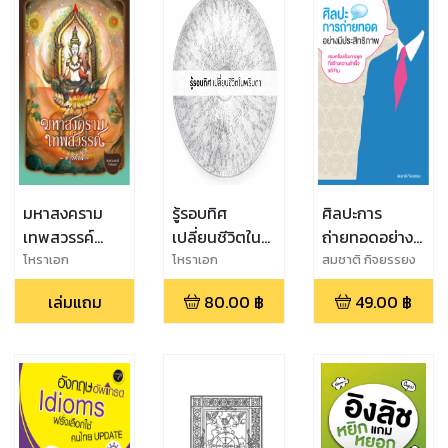
มหาสงคราม
รู้รอบทิศ
ศิลปะการ
เทพสวรรค์
เปลี่ยนชีวิตใน
ถ่ายทอดอย่างมี
ตอน ดาวดึงส์
พริบตา
ประสิทธิภาพ
โหราเอก
โหราเอก
สมชาติ กิจยรรยง
เล่มแถม
80.00
฿
49.00
฿