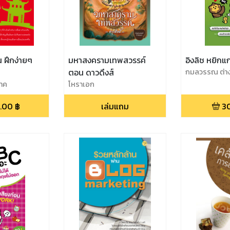
 ฝึกง่ายๆ
มหาสงครามเทพสวรรค์
อิงลิช หยิก
ตอน ดาวดึงส์
กมลวรรณ ต่า
นาค
โหราเอก
.00
฿
เล่มแถม
3