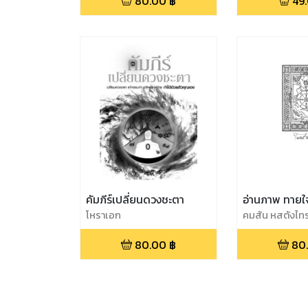
80.00
฿
49
คัมภีร์เปลี่ยนดวงชะตา
อ่านภาพ ทายใ
โหราเอก
คมสัน หสตังไทร
80.00
฿
80