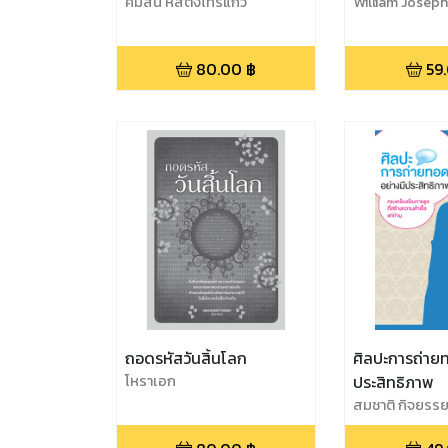
คมสัน หสตังไทรแก้ว
William Joseph
80.00
฿
59
ถอดรหัสวันสิ้นโลก
ศิลปะการถ่าย
โหราเอก
ประสิทธิภาพ
สมชาติ กิจยรร