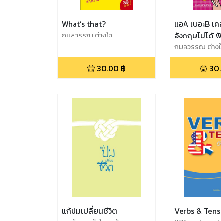
What’s that?
แอA เบอะB เค
กมลวรรณ ต่างใจ
อังกฤษไม่ได้ ฟ
ออก
กมลวรรณ ต่าง
30.00
฿
30
แก้ปมเปลี่ยนชีวิต
Verbs & Tens