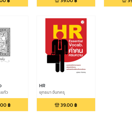
.00
฿
39.00
฿
3
จ
HR
แก้ว
ยุทธนา จันทครุ
.00
฿
39.00
฿