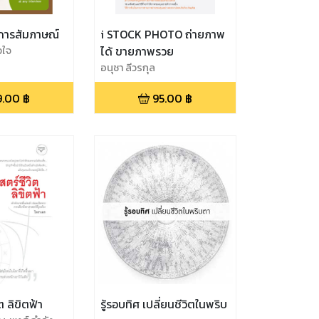
)การสัมภาษณ์
i STOCK PHOTO ถ่ายภาพ
งใจ
ได้ ขายภาพรวย
อนุชา ลีวรกุล
9.00
฿
95.00
฿
ต ลิขิตฟ้า
รู้รอบทิศ เปลี่ยนชีวิตในพริบ