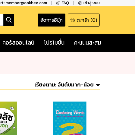
ort: member@ookbee.com
FAQ
เข้าสู่ระบบ
จัดการอีบุ๊ก
ตะกร้า
(
0
)
คอร์สออนไลน์
โปรโมชั่น
คะแนนสะสม
เรียงตาม:
อันดับมาก-น้อย