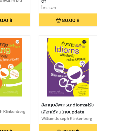
ะพงศ์ กำลัง
ตา
โหราเอก
9.00
฿
80.00
฿
อังกฤษอัพเกรดidiomsฝรั่ง
h Klinkenberg
เลือกใช้คนไทยupdate
William Joseph Klinkenberg