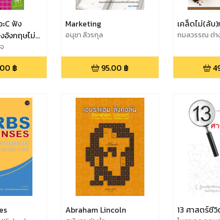
อะC ฟัง
Marketing
เคล็ดไม่(ลับ
ังอังกฤษไม่
อนุชา ลีวรกุล
กมลวรรณ ต่า
ใจ
.00
฿
95.00
฿
4
es
Abraham Lincoln
13 ศาสตร์ชีวิ