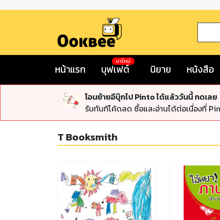
มาใหม่
หน้าแรก
บุฟเฟต์
นิยาย
หนังสือ
โอนย้ายอีบุ๊กไป Pinto ได้แล้ววันนี้ กดเลย
รับทันทีโค้ดลด ซื้อและอ่านได้ต่อเนื่องที่ Pi
T Booksmith