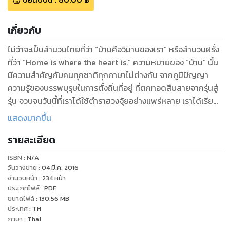
เกี่ยวกับ
ไม่ว่าจะเป็นสำนวนไทยที่ว่า “บ้านคือวิมานของเรา” หรือสำนวนฝรั่ง
ที่ว่า “Home is where the heart is.” ความหมายของ “บ้าน” นั้น
มีความสำคัญกับคนทุกชาติทุกภาษาไม่ต่างกัน จากภูมิปัญญา
ความรู้ของบรรพบุรุษในการตั้งถิ่นที่อยู่ ที่ตกทอดสืบสายจากรุ่นสู่
รุ่น จวบจนวันนี้ที่เราได้ใช้ตำราฮวงจุ้ยอย่างแพร่หลาย เราได้เรียนรู้
อะไรที่บรรพบุรุษของเราพยายามส่งผ่านมาหรือไม่ ถ้าเราหยุดมอง
แสดงมากขึ้น
พิจารณา เราจะเห็นว่าท่านสอนให้เราใช้ชีวิตร่วมกับธรรมชาติอย่าง
รายละเอียด
เคารพและรู้คุณ และแง่คิดอีกมากมายที่แอบซ่อนตัวอยู่ในตำราฮวง
จุ้ยรอคอยให้เราค้นพบและทำตาม หากเราศึกษาอย่างพินิจ
ISBN :
N/A
พิเคราะห์
วันวางขาย
:
04 มี.ค. 2016
จำนวนหน้า
:
234
หน้า
ประเภทไฟล์
:
PDF
ขนาดไฟล์
:
130.56
MB
ประเทศ
:
TH
ภาษา
:
Thai