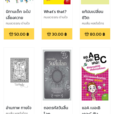
นิทานเด็ก จะไป
What’s that?
แก้ปมเปลี่ยน
เลี้ยงควาย
ชีวิต
กมลวรรณ ต่างใจ
กมลวรรณ ต่างใจ
คมสัน หสตังไทร
แก้ว
50.00
฿
30.00
฿
80.00
฿
อ่านภาพ ทายใจ
ถอดรหัสวันสิ้น
แอA เบอะB
โลก
เคอะC ฟัง
คมสัน หสตังไทร