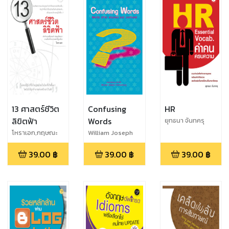
13 ศาสตร์ชีวิต
Confusing
HR
ลิขิตฟ้า
Words
ยุทธนา จันทครุ
โหราเอก,กฤษณะ
William Joseph
พงศ์ กำลังเอก
Klinkenberg
39.00
฿
39.00
฿
39.00
฿