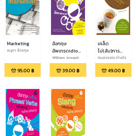
Marketing
อังกฤษ
เคล็ด
อัพเกรดidiomsฝรั่ง
ไม่(ลับ)การ
อนุชา ลีวรกุล
เลือกใช้คน
สัมภาษณ์
William Joseph
กมลวรรณ ต่างใจ
Klinkenberg
ไทยupdate
95.00
฿
39.00
฿
49.00
฿