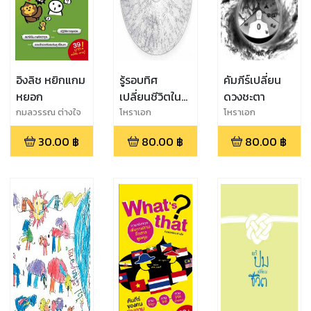
อิงลิช หยิกแกม
รู้รอบทิศ
คัมภีร์เปลี่ยน
หยอก
เปลี่ยนชีวิตใน
ดวงชะตา
พริบตา
กมลวรรณ ต่างใจ
โหราเอก
โหราเอก
30.00
฿
80.00
฿
80.00
฿