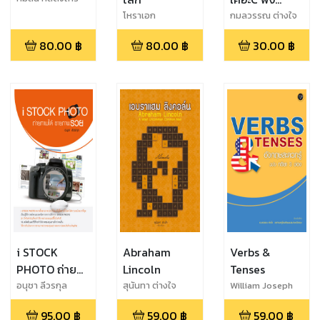
แก้ว
อังกฤษไม่ได้
โหราเอก
กมลวรรณ ต่างใจ
ฟังอังกฤษไม่
80.00
฿
80.00
฿
30.00
฿
ออก
i STOCK
Abraham
Verbs &
PHOTO ถ่าย
Lincoln
Tenses
ภาพได้ ขาย
อนุชา ลีวรกุล
สุนันทา ต่างใจ
William Joseph
Klinkenberg
ภาพรวย
95.00
฿
59.00
฿
59.00
฿