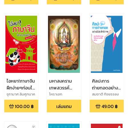
ไอหยา!ภาษาจีน
มหาสงคราม
ศิลปะการ
ฝึกง่ายๆก่อนไป
เทพสวรรค์
ถ่ายทอดอย่างมี
จีน
ตอน ดาวดึงส์
ประสิทธิภาพ
จุฑามาศ ลิมศุภนาค
โหราเอก
สมชาติ กิจยรรยง
100.00
฿
เล่มแถม
49.00
฿