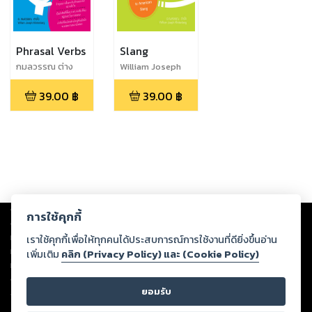
Phrasal Verbs
Slang
กมลวรรณ ต่าง
William Joseph
ใจ,William Joseph
Klinkenberg
39.00
฿
39.00
฿
Klinkenberg
Copyright ©
2026
Storylog Co., Ltd. - สตอรี่ล็อกขอสงวนสิทธิ์ไม่รับผิดชอบ
การใช้คุกกี้
ต่อผลงานหรือเนื้อหาใดที่อัปโหลดผ่านเว็บไซต์และปรากฏว่าละเมิดสิทธิใน
ทรัพย์สินทางปัญญาของบุคคลอื่นหรือขัดต่อกฎหมายและศีลธรรม ดังนั้น ผู้อ่าน
เราใช้คุกกี้เพื่อให้ทุกคนได้ประสบการณ์การใช้งานที่ดียิ่งขึ้นอ่าน
ทุกท่านโปรดใช้วิจารณญาณในการกลั่นกรองด้วยตนเอง และหากท่านพบว่าส่วน
เพิ่มเติม
คลิก (Privacy Policy) และ (Cookie Policy)
หนึ่งส่วนใดขัดต่อกฎหมายและศีลธรรม กรุณาแจ้งมายังบริษัท เพื่อทีมงานจะได้
ดำเนินการในทันที ทั้งนี้ ทางสตอรี่ล็อกขอสงวนลิขสิทธิ์ตามพระราชบัญญัติ
ยอมรับ
ลิขสิทธิ์ พ.ศ. 2537 (ฉบับล่าสุด)