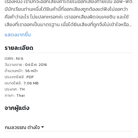
เรื่องหนึ่ง เรามักจะออกเสียงคำโดยไม่ออกเสียงท้ายเป็น ออฟ-ฟิต
มีนักเรียนท่านหนึ่งได้ยินคำนี้ที่ออกเสียงถูกต้องแต่ฟังไม่ออกว่า
คือคำว่าอะไร ไม่แปลกหรอกค่ะ เราออกเสียงผิดจนเคยชิน และใช้
เสียงที่เราออกเป็นมาตรฐาน เมื่อได้ยินเสียงที่ถูกจึงไม่เข้าใจหรือ
ฟังไม่ออก คำว่า elephant ไม่ได้อ่าน อี-เล-เฟน คำว่า eight และ
แสดงมากขึ้น
egg เรายังออกเสียงเหมือนกันเรื่องที่ยกขึ้นมาทั้งหมดจะแก้ไขได้
รายละเอียด
ถ้าเรารู้จักเสียงของตัวอักษร ฝึกฝนออกเสียงให้ถูกต้อง
ISBN :
N/A
วันวางขาย
:
04 มี.ค. 2016
จำนวนหน้า
:
56
หน้า
ประเภทไฟล์
:
PDF
ขนาดไฟล์
:
7.06
MB
ประเทศ
:
TH
ภาษา
:
Thai
จากผู้แต่ง
กมลวรรณ ต่างใจ