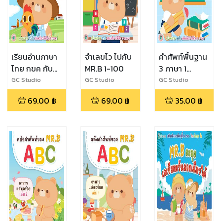
เรียนอ่านภาษา
จำเลขไว ไปกับ
คำศัพท์พื้นฐาน
ไทย กขค กับ
MR.B 1-100
3 ภาษา 1
MR.B
สัปดาห์สำหรับ
GC Studio
GC Studio
GC Studio
เด็กๆ
69.00
฿
69.00
฿
35.00
฿