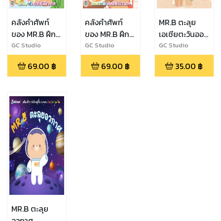
คลังคำศัพท์
คลังคำศัพท์
MR.B ตะลุย
ของ MR.B ฝึก
ของ MR.B ฝึก
เอเชียตะวันออก
อ่าน ABC - ซี
อ่าน ABC - ซี
เฉียงใต้
GC Studio
GC Studio
GC Studio
รีย์อาหารแสน
รีย์อาหารแสน
69.00
฿
69.00
฿
35.00
฿
อร่อย เล่ม 2 (3
อร่อย เล่ม 1 (3
ภาษา ไืทย
ภาษา ไืทย
อังกฤษ จีน)
อังกฤษ จีน)
MR.B ตะลุย
อวกาศ