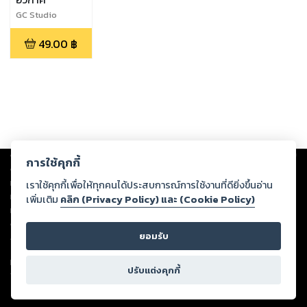
GC Studio
49.00
฿
Copyright ©
2026
Storylog Co., Ltd. - สตอรี่ล็อกขอสงวนสิทธิ์ไม่รับผิดชอบ
การใช้คุกกี้
ต่อผลงานหรือเนื้อหาใดที่อัปโหลดผ่านเว็บไซต์และปรากฏว่าละเมิดสิทธิใน
ทรัพย์สินทางปัญญาของบุคคลอื่นหรือขัดต่อกฎหมายและศีลธรรม ดังนั้น ผู้อ่าน
เราใช้คุกกี้เพื่อให้ทุกคนได้ประสบการณ์การใช้งานที่ดียิ่งขึ้นอ่าน
ทุกท่านโปรดใช้วิจารณญาณในการกลั่นกรองด้วยตนเอง และหากท่านพบว่าส่วน
เพิ่มเติม
คลิก (Privacy Policy) และ (Cookie Policy)
หนึ่งส่วนใดขัดต่อกฎหมายและศีลธรรม กรุณาแจ้งมายังบริษัท เพื่อทีมงานจะได้
ดำเนินการในทันที ทั้งนี้ ทางสตอรี่ล็อกขอสงวนลิขสิทธิ์ตามพระราชบัญญัติ
ยอมรับ
ลิขสิทธิ์ พ.ศ. 2537 (ฉบับล่าสุด)
For support: member@ookbee.com
ปรับแต่งคุกกี้
Version
1.3.17