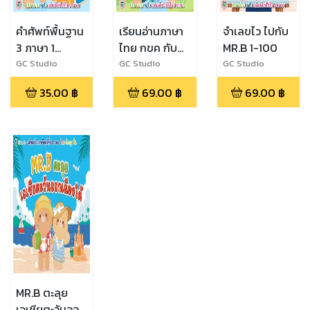
คำศัพท์พื้นฐาน
เรียนอ่านภาษา
จำเลขไว ไปกับ
3 ภาษา 1
ไทย กขค กับ
MR.B 1-100
สัปดาห์สำหรับ
MR.B
GC Studio
GC Studio
GC Studio
เด็กๆ
35.00
฿
69.00
฿
69.00
฿
MR.B ตะลุย
เอเชียตะวันออก