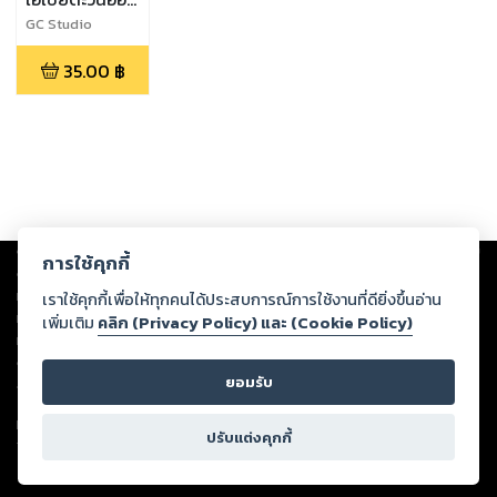
เฉียงใต้
GC Studio
35.00
฿
Copyright ©
2026
Storylog Co., Ltd. - สตอรี่ล็อกขอสงวนสิทธิ์ไม่รับผิดชอบ
การใช้คุกกี้
ต่อผลงานหรือเนื้อหาใดที่อัปโหลดผ่านเว็บไซต์และปรากฏว่าละเมิดสิทธิใน
ทรัพย์สินทางปัญญาของบุคคลอื่นหรือขัดต่อกฎหมายและศีลธรรม ดังนั้น ผู้อ่าน
เราใช้คุกกี้เพื่อให้ทุกคนได้ประสบการณ์การใช้งานที่ดียิ่งขึ้นอ่าน
ทุกท่านโปรดใช้วิจารณญาณในการกลั่นกรองด้วยตนเอง และหากท่านพบว่าส่วน
เพิ่มเติม
คลิก (Privacy Policy) และ (Cookie Policy)
หนึ่งส่วนใดขัดต่อกฎหมายและศีลธรรม กรุณาแจ้งมายังบริษัท เพื่อทีมงานจะได้
ดำเนินการในทันที ทั้งนี้ ทางสตอรี่ล็อกขอสงวนลิขสิทธิ์ตามพระราชบัญญัติ
ยอมรับ
ลิขสิทธิ์ พ.ศ. 2537 (ฉบับล่าสุด)
For support: member@ookbee.com
ปรับแต่งคุกกี้
Version
1.3.17