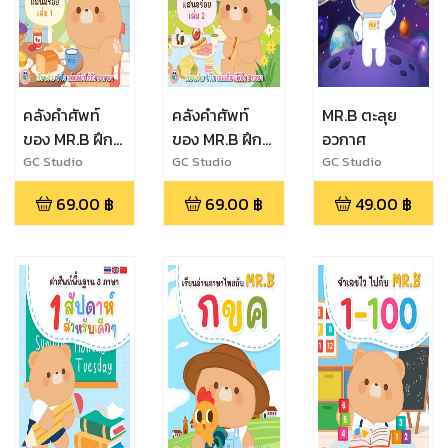
คลังคำศัพท์
คลังคำศัพท์
MR.B ตะลุย
ของ MR.B ฝึก
ของ MR.B ฝึก
อวกาศ
อ่าน ABC - ซี
อ่าน ABC - ซี
GC Studio
GC Studio
GC Studio
รีย์อาหารแสน
รีย์อาหารแสน
69.00
฿
69.00
฿
49.00
฿
อร่อย เล่ม 1 (3
อร่อย เล่ม 2 (3
ภาษา ไืทย
ภาษา ไืทย
อังกฤษ จีน)
อังกฤษ จีน)