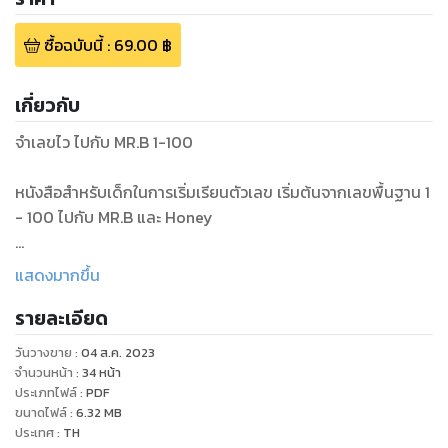
ซื้อฉบับนี้
:
69.00
฿
เกี่ยวกับ
จำเลขไว ไปกับ MR.B 1-100
หนังสือสำหรับเด็กในการเริ่มเรียนตัวเลข เริ่มต้นจากเลขพื้นฐาน 1
- 100 ไปกับ MR.B และ Honey
หนังสือเล่มนี้จะช่วยสอนตัวเลขพื้นฐานในภาษาต่างๆ ถึง 3 ทั้ง
แสดงมากขึ้น
ภาษา ไทย ภาษาอังกฤษ และภาษาจีน มีคำอ่านไทย และพินอินให้ผู้
รายละเอียด
ปกครองได้อ่านตามเพื่อสอนเด็กๆ ได้ง่ายยิ่งขึ้น พร้อมภาพ
ประกอบแสนน่ารักที่เป็นสิ่งของรอบตัวเด็กๆ ช่วยให้เด็กๆ ได้เริ่ม
วันวางขาย
:
04 ส.ค. 2023
ประยุกต์ใช้จริงในชีวิตประจำวัน
จำนวนหน้า
:
34
หน้า
ประเภทไฟล์
:
PDF
ขนาดไฟล์
:
6.32
MB
ประเทศ
:
TH
มาเรียนรู้และสนุกไปด้วยกันกับ MR.B & Honey!!