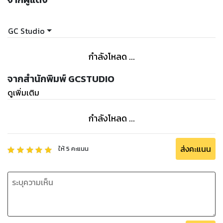
กระตุ้นการอยากเรียนรู้เพิ่มขึ้น
★ ส่วนที่ 2: ชื่อดาวแบบ 3 ภาษา – ก้าวทันโลกยุคใหม่ไปกับการ
GC Studio
เรียนรู้ 3 ภาษาไปพร้อมๆ กัน ทั้งภาษาไทย ภาษาอังกฤษ และภาษา
จีน พร้อมคำอ่านไทย และพินอิน
กำลังโหลด ...
★ ส่วนที่ 3: เกร็ดความรู้สำคัญของดวงดาวต่างๆ ในระบบสุริยะ
จักรวาลของเรา พร้อมภาพอินโฟกราฟิกที่จะทำให้จดจำง่ายยิ่งขึ้น
จากสำนักพิมพ์ GCSTUDIO
ดูเพิ่มเติม
มาเรียนรู้และสนุกไปด้วยกันกับ MR.B & Honey!!
กำลังโหลด ...
ส่งคะแนน
ให้
5
คะแนน