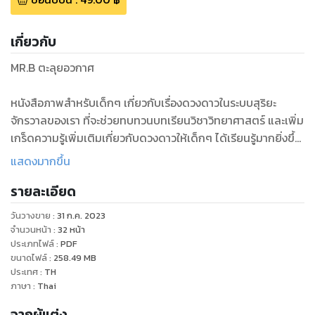
เกี่ยวกับ
MR.B ตะลุยอวกาศ
หนังสือภาพสำหรับเด็กๆ เกี่ยวกับเรื่องดวงดาวในระบบสุริยะ
จักรวาลของเรา ที่จะช่วยทบทวนบทเรียนวิชาวิทยาศาสตร์ และเพิ่ม
เกร็ดความรู้เพิ่มเติมเกี่ยวกับดวงดาวให้เด็กๆ ได้เรียนรู้มากยิ่งขึ้น
ไปพร้อมกับ MR.B
แสดงมากขึ้น
รายละเอียด
มาพร้อมกับชื่อดาวในภาษาต่างๆ ถึง 3 ภาษา ไทย จีน อังกฤษ เพื่อ
การเรียนรู้แบบเด็กสมัยใหม่ให้ก้าวทันโลกในยุคปัจจุบัน พร้อมคำ
วันวางขาย
:
31 ก.ค. 2023
อ่านไทย และพินอินให้ผู้ปกครองได้อ่านตาม และสอนเด็กๆ ได้ง่าย
จำนวนหน้า
:
32
หน้า
ยิ่งขึ้น
ประเภทไฟล์
:
PDF
ขนาดไฟล์
:
258.49
MB
ประเทศ
:
TH
หนังสือเล่มนี้ประกอบด้วย
ภาษา
:
Thai
★ ส่วนที่ 1: ภาพดวงดาวสวยสมจริง – ด้วยภาพที่สวยสมจริง
จากผู้แต่ง
สีสันสดใส จะทำให้เด็กๆ เพลิดเพลิน และตื่นตาไปกับการอ่าน ช่วย