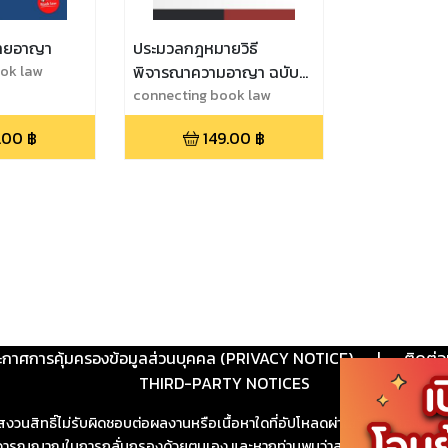
ายอาญา
ประมวลกฎหมายวิธี
ok law
พิจารณาความอาญา ฉบับ
ล่าสุด
connecting book law
.00
฿
149.00
฿
ะกาศการคุ้มครองข้อมูลส่วนบุคคล (PRIVACY NOTICE)
|
ติดต่อ
THIRD-PARTY NOTICES
สงวนสิทธิ์ไม่รับผิดชอบต่อผลงานหรือเนื้อหาใดที่อัปโหลดผ่านเว็บไซต์และปร
ช้วิจารณญาณในการกลั่นกรองด้วยตนเอง และหากท่านพบว่าส่วนหนึ่งส่วนใดขัดต