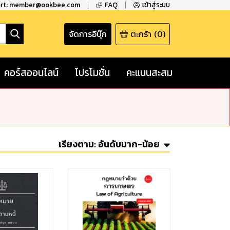
ort: member@ookbee.com
FAQ
เข้าสู่ระบบ
จัดการอีบุ๊ก
ตะกร้า
(
0
)
คอร์สออนไลน์
โปรโมชั่น
คะแนนสะสม
เรียงตาม:
อันดับมาก-น้อย