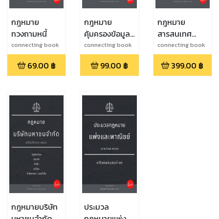
กฎหมาย
กฎหมาย
กฎหมาย
ทวงถามหนี้
คุ้มครองข้อมูล
สารสนเทศ
ส่วนบุคคล
(ปรับปรุงล่าสุด
connecting book
connecting book
connecting book
law
law
law
๒๕๖๖)
69.00
฿
99.00
฿
399.00
฿
กฎหมายบริษัท
ประมวล
มหาชนจำกัด
กฎหมายแพ่ง