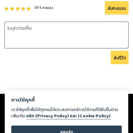
ส่งคะแนน
ให้
5
คะแนน
ส่งรีวิว
Copyright ©
2026
Storylog Co., Ltd. - สตอรี่ล็อกขอสงวนสิทธิ์ไม่รับผิดชอบ
การใช้คุกกี้
ต่อผลงานหรือเนื้อหาใดที่อัปโหลดผ่านเว็บไซต์และปรากฏว่าละเมิดสิทธิใน
ทรัพย์สินทางปัญญาของบุคคลอื่นหรือขัดต่อกฎหมายและศีลธรรม ดังนั้น ผู้อ่าน
เราใช้คุกกี้เพื่อให้ทุกคนได้ประสบการณ์การใช้งานที่ดียิ่งขึ้นอ่าน
ทุกท่านโปรดใช้วิจารณญาณในการกลั่นกรองด้วยตนเอง และหากท่านพบว่าส่วน
เพิ่มเติม
คลิก (Privacy Policy) และ (Cookie Policy)
หนึ่งส่วนใดขัดต่อกฎหมายและศีลธรรม กรุณาแจ้งมายังบริษัท เพื่อทีมงานจะได้
ดำเนินการในทันที ทั้งนี้ ทางสตอรี่ล็อกขอสงวนลิขสิทธิ์ตามพระราชบัญญัติ
ยอมรับ
ลิขสิทธิ์ พ.ศ. 2537 (ฉบับล่าสุด)