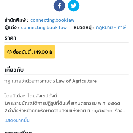
สำนักพิมพ์
:
connecting.booklaw
ผู้แต่ง :
connecting book law
หมวดหมู่
:
กฎหมาย - ภาษี
ราคา
ซื้อฉบับนี้
:
149.00
฿
เกี่ยวกับ
กฎหมายว่าด้วยการเกษตร Law of Agriculture
โดยมีเนื้อหาโดยสังเขปดังนี้
1.พระราชบัญญัติการปฏิรูปที่ดินเพื่อเกษตรกรรม พ.ศ. ๒๕๑๘
2.คำสั่งหัวหน้าคณะรักษาความสงบแห่งชาติ ที่ ๓๑/๒๕๖๐ เรื่อง
การใช้ที่ดินเพื่อเกษตรกรรมตามกฎหมายว่าด้วยการปฏิรูปที่ดิน
แสดงมากขึ้น
เพื่อเกษตรกรรมให้เกิดประโยชน์สูงสุดแก่เกษตรกรและประโยชน์
สาธารณะของประเทศ