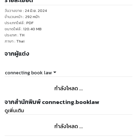
รายละเอียด
3.พระราชบัญญัติจัดรูปที่ดินเพื่อเกษตรกรรม พ.ศ. ๒๕๕๘
วันวางขาย
:
24 มิ.ย. 2024
4.พระราชบัญญัติการเช่าที่ดินเพื่อเกษตรกรรม พ.ศ. ๒๕๒๔
จำนวนหน้า
:
292
หน้า
5.พระราชบัญญัติคุ้มครองประชาชนในการทำสัญญาขายฝาก
ประเภทไฟล์
:
PDF
ขนาดไฟล์
:
120.40
MB
ที่ดินเพื่อเกษตรกรรมหรือที่อยู่อาศัย พ.ศ. ๒๕๖๒
ประเทศ
:
TH
6.พระราชบัญญัติเศรษฐกิจการเกษตร พ.ศ. ๒๕๒๒
ภาษา
:
Thai
7.พระราชบัญญัติมาตรฐานสินค้าเกษตร พ.ศ. ๒๕๕๑
จากผู้แต่ง
8.พระราชบัญญัติกองทุนสงเคราะห์เกษตรกร พ.ศ. ๒๕๕๔
9.พระราชบัญญัติกองทุนฟื้นฟูและพัฒนาเกษตรกร พ.ศ. ๒๕๔๒
10.พระราชบัญญัติส่งเสริมและพัฒนาระบบเกษตรพันธสัญญา
connecting book law
พ.ศ. ๒๕๖๐
11.พระราชบัญญัติสภาเกษตรกรแห่งชาติ พ.ศ. ๒๕๕๓
กำลังโหลด ...
จากสำนักพิมพ์ connecting.booklaw
ดูเพิ่มเติม
กำลังโหลด ...