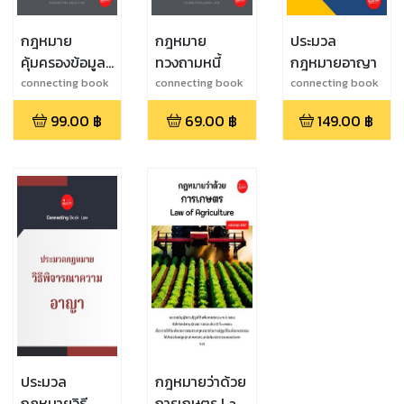
กฎหมาย
กฎหมาย
ประมวล
คุ้มครองข้อมูล
ทวงถามหนี้
กฎหมายอาญา
ส่วนบุคคล
connecting book
connecting book
connecting book
law
law
law
99.00
฿
69.00
฿
149.00
฿
ประมวล
กฎหมายว่าด้วย
กฎหมายวิธี
การเกษตร Law