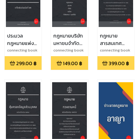
ประมวล
กฎหมายบริษัท
กฎหมาย
กฎหมายแพ่ง
มหาชนจำกัด
สารสนเทศ
และพาณิชย์
(ปรับปรุงล่าสุด
(ปรับปรุงล่าสุด
connecting book
connecting book
connecting book
law
law
law
ฉบับล่าสุด
๒๕๖๖)
๒๕๖๖)
299.00
฿
149.00
฿
399.00
฿
2565