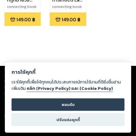
พิจารณาความ
of
connecting book
connecting book
law
law
อาญา ฉบับ
Agriculture
149.00
฿
149.00
฿
ล่าสุด
Copyright ©
2026
Storylog Co., Ltd. - สตอรี่ล็อกขอสงวนสิทธิ์ไม่รับผิดชอบ
การใช้คุกกี้
ต่อผลงานหรือเนื้อหาใดที่อัปโหลดผ่านเว็บไซต์และปรากฏว่าละเมิดสิทธิใน
ทรัพย์สินทางปัญญาของบุคคลอื่นหรือขัดต่อกฎหมายและศีลธรรม ดังนั้น ผู้อ่าน
เราใช้คุกกี้เพื่อให้ทุกคนได้ประสบการณ์การใช้งานที่ดียิ่งขึ้นอ่าน
ทุกท่านโปรดใช้วิจารณญาณในการกลั่นกรองด้วยตนเอง และหากท่านพบว่าส่วน
เพิ่มเติม
คลิก (Privacy Policy) และ (Cookie Policy)
หนึ่งส่วนใดขัดต่อกฎหมายและศีลธรรม กรุณาแจ้งมายังบริษัท เพื่อทีมงานจะได้
ดำเนินการในทันที ทั้งนี้ ทางสตอรี่ล็อกขอสงวนลิขสิทธิ์ตามพระราชบัญญัติ
ยอมรับ
ลิขสิทธิ์ พ.ศ. 2537 (ฉบับล่าสุด)
For support: member@ookbee.com
ปรับแต่งคุกกี้
Version
1.3.17