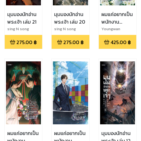
มุมมองนักอ่าน
มุมมองนักอ่าน
ผมแค่อยากเป็น
พระเจ้า เล่ม 21
พระเจ้า เล่ม 20
พนักงาน
ธรรมดา แต่ดัน
sing N song
sing N song
Youngwan
เกิดมามีชะตา
275.00
฿
275.00
฿
425.00
฿
เป็นร่างทรง 5
ผมแค่อยากเป็น
ผมแค่อยากเป็น
มุมมองนักอ่าน
พนักงาน
พนักงาน
พระเจ้า เล่ม 12