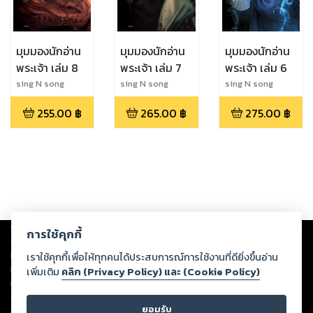
มุมมองนักอ่าน
มุมมองนักอ่าน
มุมมองนักอ่าน
พระเจ้า เล่ม 8
พระเจ้า เล่ม 7
พระเจ้า เล่ม 6
sing N song
sing N song
sing N song
255.00
฿
265.00
฿
275.00
฿
Copyright ©
2026
Storylog Co., Ltd. - สตอรี่ล็อกขอสงวนสิทธิ์ไม่รับผิดชอบ
การใช้คุกกี้
ต่อผลงานหรือเนื้อหาใดที่อัปโหลดผ่านเว็บไซต์และปรากฏว่าละเมิดสิทธิใน
ทรัพย์สินทางปัญญาของบุคคลอื่นหรือขัดต่อกฎหมายและศีลธรรม ดังนั้น ผู้อ่าน
เราใช้คุกกี้เพื่อให้ทุกคนได้ประสบการณ์การใช้งานที่ดียิ่งขึ้นอ่าน
ทุกท่านโปรดใช้วิจารณญาณในการกลั่นกรองด้วยตนเอง และหากท่านพบว่าส่วน
เพิ่มเติม
คลิก (Privacy Policy) และ (Cookie Policy)
หนึ่งส่วนใดขัดต่อกฎหมายและศีลธรรม กรุณาแจ้งมายังบริษัท เพื่อทีมงานจะได้
ดำเนินการในทันที ทั้งนี้ ทางสตอรี่ล็อกขอสงวนลิขสิทธิ์ตามพระราชบัญญัติ
ยอมรับ
ลิขสิทธิ์ พ.ศ. 2537 (ฉบับล่าสุด)