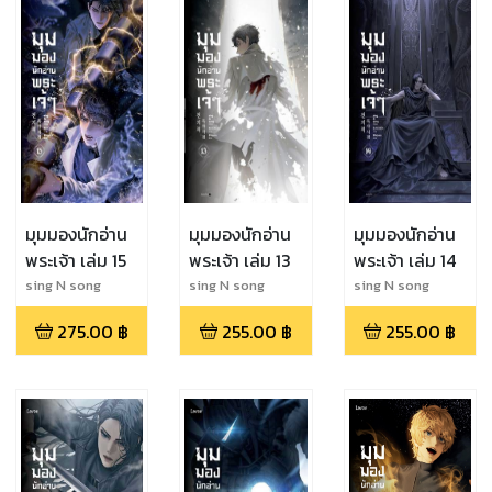
มุมมองนักอ่าน
มุมมองนักอ่าน
มุมมองนักอ่าน
พระเจ้า เล่ม 15
พระเจ้า เล่ม 13
พระเจ้า เล่ม 14
sing N song
sing N song
sing N song
275.00
฿
255.00
฿
255.00
฿