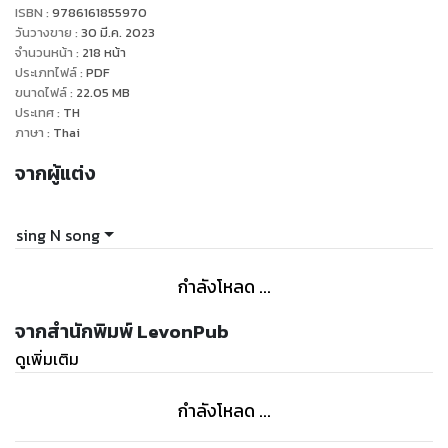
โลกนี้ยังคงเป็นเหมือนอย่างในนิยายที่เขาอ่านมาตลอดสิบปี
ISBN :
9786161855970
เขาจึงรู้วิธีรับมือกับยูจุงฮยอกของรอบนี้ผู้ซึ่งไม่ต่างกับอสูรร้าย
วันวางขาย
:
30 มี.ค. 2023
แต่เหตุไม่คาดคิดกลับเกิดขึ้น
จำนวนหน้า
:
218
หน้า
ประเภทไฟล์
:
PDF
สมาชิกกลุ่มที่ควรต้องตายไปแล้วกลับยังมีชีวิตอยู่
ขนาดไฟล์
:
22.05
MB
ซ้ำยังพากันมารุมไล่ล่ายูจุงฮยอก!
ประเทศ
:
TH
ภาษา
:
Thai
หากบอกว่ารอบที่ 3 ที่มีคิมดกจาเข้ามาเป็นตัวแปรได้เปลี่ยนแปลง
จากผู้แต่ง
ไปแล้ว
ถ้าอย่างนั้นรอบที่ 1,863 นี้ล่ะ
ใช่เปลี่ยนแปลงไปเพราะมี ‘ใคร’ เข้ามาเป็นตัวแปรเช่นกันหรือไม่
sing N song
กำลังโหลด ...
จากสำนักพิมพ์ LevonPub
ดูเพิ่มเติม
กำลังโหลด ...