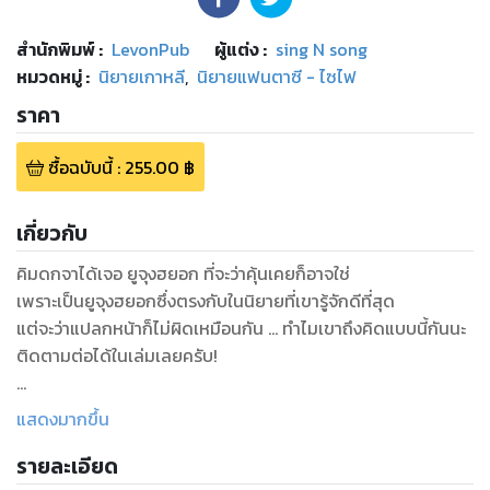
สำนักพิมพ์
:
LevonPub
ผู้แต่ง :
sing N song
หมวดหมู่
:
นิยายเกาหลี
,
นิยายแฟนตาซี - ไซไฟ
ราคา
ซื้อฉบับนี้
:
255.00
฿
เกี่ยวกับ
คิมดกจาได้เจอ ยูจุงฮยอก ที่จะว่าคุ้นเคยก็อาจใช่
เพราะเป็นยูจุงฮยอกซึ่งตรงกับในนิยายที่เขารู้จักดีที่สุด
แต่จะว่าแปลกหน้าก็ไม่ผิดเหมือนกัน … ทำไมเขาถึงคิดแบบนี้กันนะ
ติดตามต่อได้ในเล่มเลยครับ!
คิมดกจา ทำ ‘คำสาบานต่างโลก’ และถูกส่งมายัง ‘รอบที่ 1,863’
แสดงมากขึ้น
ซึ่งเป็นโลกของการย้อนกลับรอบสุดท้ายของยูจุงฮยอก
รายละเอียด