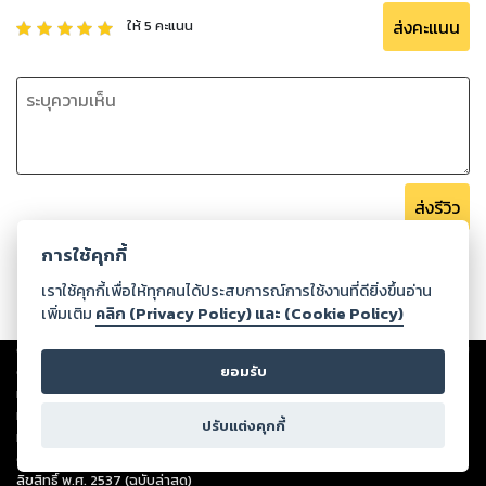
ส่งคะแนน
ให้
5
คะแนน
ส่งรีวิว
การใช้คุกกี้
เราใช้คุกกี้เพื่อให้ทุกคนได้ประสบการณ์การใช้งานที่ดียิ่งขึ้นอ่าน
เพิ่มเติม
คลิก (Privacy Policy) และ (Cookie Policy)
Copyright ©
2026
Storylog Co., Ltd. - สตอรี่ล็อกขอสงวนสิทธิ์ไม่รับผิดชอบ
ยอมรับ
ต่อผลงานหรือเนื้อหาใดที่อัปโหลดผ่านเว็บไซต์และปรากฏว่าละเมิดสิทธิใน
ทรัพย์สินทางปัญญาของบุคคลอื่นหรือขัดต่อกฎหมายและศีลธรรม ดังนั้น ผู้อ่าน
ทุกท่านโปรดใช้วิจารณญาณในการกลั่นกรองด้วยตนเอง และหากท่านพบว่าส่วน
ปรับแต่งคุกกี้
หนึ่งส่วนใดขัดต่อกฎหมายและศีลธรรม กรุณาแจ้งมายังบริษัท เพื่อทีมงานจะได้
ดำเนินการในทันที ทั้งนี้ ทางสตอรี่ล็อกขอสงวนลิขสิทธิ์ตามพระราชบัญญัติ
ลิขสิทธิ์ พ.ศ. 2537 (ฉบับล่าสุด)