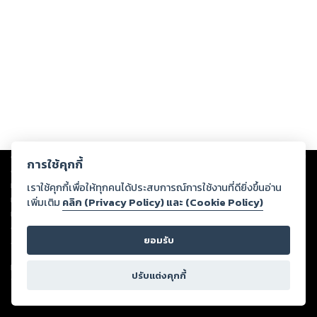
Copyright ©
2026
Storylog Co., Ltd. - สตอรี่ล็อกขอสงวนสิทธิ์ไม่รับผิดชอบ
การใช้คุกกี้
ต่อผลงานหรือเนื้อหาใดที่อัปโหลดผ่านเว็บไซต์และปรากฏว่าละเมิดสิทธิใน
ทรัพย์สินทางปัญญาของบุคคลอื่นหรือขัดต่อกฎหมายและศีลธรรม ดังนั้น ผู้อ่าน
เราใช้คุกกี้เพื่อให้ทุกคนได้ประสบการณ์การใช้งานที่ดียิ่งขึ้นอ่าน
ทุกท่านโปรดใช้วิจารณญาณในการกลั่นกรองด้วยตนเอง และหากท่านพบว่าส่วน
เพิ่มเติม
คลิก (Privacy Policy) และ (Cookie Policy)
หนึ่งส่วนใดขัดต่อกฎหมายและศีลธรรม กรุณาแจ้งมายังบริษัท เพื่อทีมงานจะได้
ดำเนินการในทันที ทั้งนี้ ทางสตอรี่ล็อกขอสงวนลิขสิทธิ์ตามพระราชบัญญัติ
ยอมรับ
ลิขสิทธิ์ พ.ศ. 2537 (ฉบับล่าสุด)
For support: member@ookbee.com
ปรับแต่งคุกกี้
Version
1.3.17