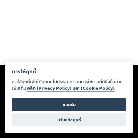
Copyright ©
2026
Storylog Co., Ltd. - สตอรี่ล็อกขอสงวนสิทธิ์ไม่รับผิดชอบ
การใช้คุกกี้
ต่อผลงานหรือเนื้อหาใดที่อัปโหลดผ่านเว็บไซต์และปรากฏว่าละเมิดสิทธิใน
ทรัพย์สินทางปัญญาของบุคคลอื่นหรือขัดต่อกฎหมายและศีลธรรม ดังนั้น ผู้อ่าน
เราใช้คุกกี้เพื่อให้ทุกคนได้ประสบการณ์การใช้งานที่ดียิ่งขึ้นอ่าน
ทุกท่านโปรดใช้วิจารณญาณในการกลั่นกรองด้วยตนเอง และหากท่านพบว่าส่วน
เพิ่มเติม
คลิก (Privacy Policy) และ (Cookie Policy)
หนึ่งส่วนใดขัดต่อกฎหมายและศีลธรรม กรุณาแจ้งมายังบริษัท เพื่อทีมงานจะได้
ดำเนินการในทันที ทั้งนี้ ทางสตอรี่ล็อกขอสงวนลิขสิทธิ์ตามพระราชบัญญัติ
ยอมรับ
ลิขสิทธิ์ พ.ศ. 2537 (ฉบับล่าสุด)
For support: member@ookbee.com
ปรับแต่งคุกกี้
Version
1.3.17