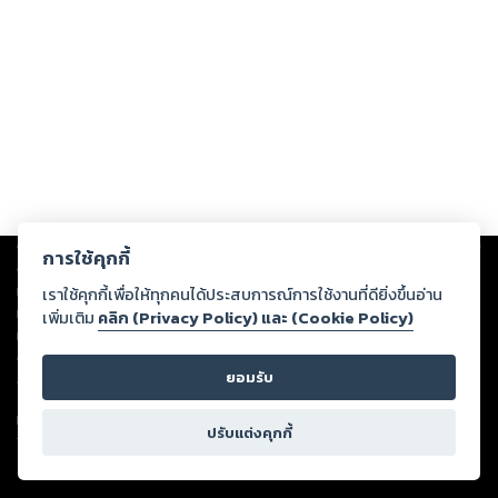
Copyright ©
2026
Storylog Co., Ltd. - สตอรี่ล็อกขอสงวนสิทธิ์ไม่รับผิดชอบ
การใช้คุกกี้
ต่อผลงานหรือเนื้อหาใดที่อัปโหลดผ่านเว็บไซต์และปรากฏว่าละเมิดสิทธิใน
ทรัพย์สินทางปัญญาของบุคคลอื่นหรือขัดต่อกฎหมายและศีลธรรม ดังนั้น ผู้อ่าน
เราใช้คุกกี้เพื่อให้ทุกคนได้ประสบการณ์การใช้งานที่ดียิ่งขึ้นอ่าน
ทุกท่านโปรดใช้วิจารณญาณในการกลั่นกรองด้วยตนเอง และหากท่านพบว่าส่วน
เพิ่มเติม
คลิก (Privacy Policy) และ (Cookie Policy)
หนึ่งส่วนใดขัดต่อกฎหมายและศีลธรรม กรุณาแจ้งมายังบริษัท เพื่อทีมงานจะได้
ดำเนินการในทันที ทั้งนี้ ทางสตอรี่ล็อกขอสงวนลิขสิทธิ์ตามพระราชบัญญัติ
ยอมรับ
ลิขสิทธิ์ พ.ศ. 2537 (ฉบับล่าสุด)
For support: member@ookbee.com
ปรับแต่งคุกกี้
Version
1.3.17