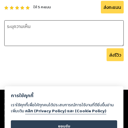
ส่งคะแนน
ให้
5
คะแนน
ส่งรีวิว
Copyright ©
2026
Storylog Co., Ltd. - สตอรี่ล็อกขอสงวนสิทธิ์ไม่รับผิดชอบ
การใช้คุกกี้
ต่อผลงานหรือเนื้อหาใดที่อัปโหลดผ่านเว็บไซต์และปรากฏว่าละเมิดสิทธิใน
ทรัพย์สินทางปัญญาของบุคคลอื่นหรือขัดต่อกฎหมายและศีลธรรม ดังนั้น ผู้อ่าน
เราใช้คุกกี้เพื่อให้ทุกคนได้ประสบการณ์การใช้งานที่ดียิ่งขึ้นอ่าน
ทุกท่านโปรดใช้วิจารณญาณในการกลั่นกรองด้วยตนเอง และหากท่านพบว่าส่วน
เพิ่มเติม
คลิก (Privacy Policy) และ (Cookie Policy)
หนึ่งส่วนใดขัดต่อกฎหมายและศีลธรรม กรุณาแจ้งมายังบริษัท เพื่อทีมงานจะได้
ดำเนินการในทันที ทั้งนี้ ทางสตอรี่ล็อกขอสงวนลิขสิทธิ์ตามพระราชบัญญัติ
ยอมรับ
ลิขสิทธิ์ พ.ศ. 2537 (ฉบับล่าสุด)