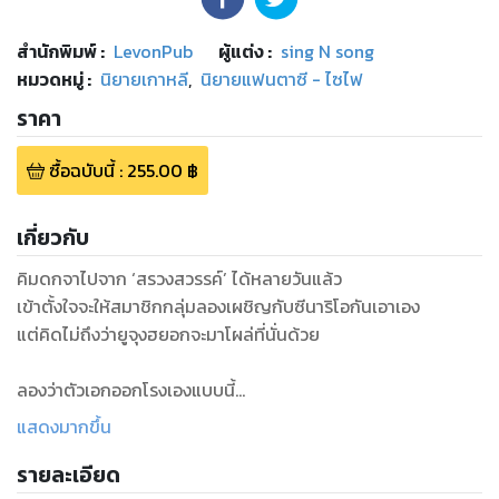
สำนักพิมพ์
:
LevonPub
ผู้แต่ง :
sing N song
หมวดหมู่
:
นิยายเกาหลี
,
นิยายแฟนตาซี - ไซไฟ
ราคา
ซื้อฉบับนี้
:
255.00
฿
เกี่ยวกับ
คิมดกจาไปจาก ‘สรวงสวรรค์’ ได้หลายวันแล้ว
เข้าตั้งใจจะให้สมาชิกกลุ่มลองเผชิญกับซีนาริโอกันเอาเอง
แต่คิดไม่ถึงว่ายูจุงฮยอกจะมาโผล่ที่นั่นด้วย
ลองว่าตัวเอกออกโรงเองแบบนี้
ก็การันตีความปลอดภัยของสมาชิกกลุ่มได้แล้ว
แสดงมากขึ้น
แต่ความปลอดภัยของตัวเขานี่สิ กลับสุ่มเสี่ยง
รายละเอียด
เมื่อข้อความแห่งโชคชะตาดังย้ำๆ อยู่นั่นแหละว่า...