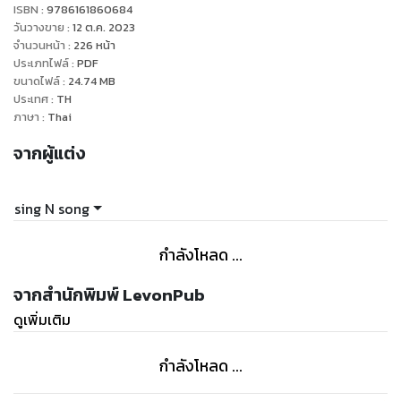
ISBN :
9786161860684
ไม่ให้แผ่ขยายเข้ามายังอาณาเขตปกครองของราชา
วันวางขาย
:
12 ต.ค. 2023
จำนวนหน้า
:
226
หน้า
ประเภทไฟล์
:
PDF
การตกลงเป็นไปด้วยดี
ขนาดไฟล์
:
24.74
MB
แต่คิมดกจาในเวลานั้นไม่รู้เลยว่า
ประเทศ
:
TH
สำหรับสมาชิกกลุ่มบางคนแล้ว กว่าจะได้พบกันอีกครั้ง...
ภาษา
:
Thai
「เวลาจะล่วงเลยผ่านไปนานถึงห้าสิบปี」
จากผู้แต่ง
sing N song
กำลังโหลด ...
จากสำนักพิมพ์ LevonPub
ดูเพิ่มเติม
กำลังโหลด ...