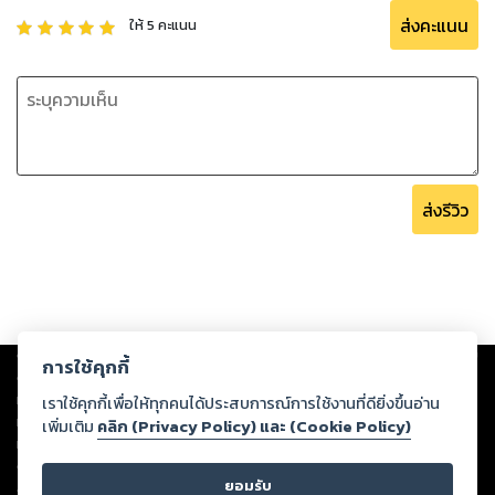
ส่งคะแนน
ให้
5
คะแนน
ส่งรีวิว
Copyright ©
2026
Storylog Co., Ltd. - สตอรี่ล็อกขอสงวนสิทธิ์ไม่รับผิดชอบ
การใช้คุกกี้
ต่อผลงานหรือเนื้อหาใดที่อัปโหลดผ่านเว็บไซต์และปรากฏว่าละเมิดสิทธิใน
ทรัพย์สินทางปัญญาของบุคคลอื่นหรือขัดต่อกฎหมายและศีลธรรม ดังนั้น ผู้อ่าน
เราใช้คุกกี้เพื่อให้ทุกคนได้ประสบการณ์การใช้งานที่ดียิ่งขึ้นอ่าน
ทุกท่านโปรดใช้วิจารณญาณในการกลั่นกรองด้วยตนเอง และหากท่านพบว่าส่วน
เพิ่มเติม
คลิก (Privacy Policy) และ (Cookie Policy)
หนึ่งส่วนใดขัดต่อกฎหมายและศีลธรรม กรุณาแจ้งมายังบริษัท เพื่อทีมงานจะได้
ดำเนินการในทันที ทั้งนี้ ทางสตอรี่ล็อกขอสงวนลิขสิทธิ์ตามพระราชบัญญัติ
ยอมรับ
ลิขสิทธิ์ พ.ศ. 2537 (ฉบับล่าสุด)