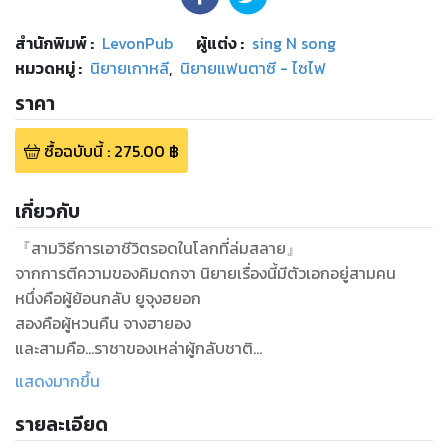
สำนักพิมพ์
:
LevonPub
ผู้แต่ง :
sing N song
หมวดหมู่
:
นิยายเกาหลี
,
นิยายแฟนตาซี - ไซไฟ
ราคา
ซื้อฉบับนี้
:
275.00
฿
เกี่ยวกับ
『สามวิธีการเอาชีวิตรอดในโลกที่ล่มสลาย』
จากการตีความของคิมดกจา นิยายเรื่องนี้มีตัวเอกอยู่สามคน
หนึ่งคือผู้ย้อนกลับ ยูจุงฮยอก
สองคือผู้หวนคืน จางฮายอง
และสามคือ...ราชาของเหล่าผู้กลับชาติ
แสดงมากขึ้น
เพื่อช่วยยูซังอาให้ไม่ต้องตกเป็นสมบัติของ ‘เกาะของเหล่าผู้กลับ
รายละเอียด
ชาติ’
คิมดกจาได้ทำข้อตกลง ขัดขวางมหาสงครามเทพและปีศาจ