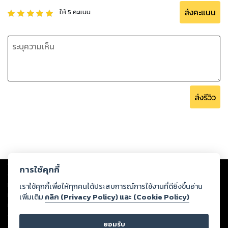
ส่งคะแนน
ให้
5
คะแนน
ส่งรีวิว
Copyright ©
2026
Storylog Co., Ltd. - สตอรี่ล็อกขอสงวนสิทธิ์ไม่รับผิดชอบ
การใช้คุกกี้
ต่อผลงานหรือเนื้อหาใดที่อัปโหลดผ่านเว็บไซต์และปรากฏว่าละเมิดสิทธิใน
ทรัพย์สินทางปัญญาของบุคคลอื่นหรือขัดต่อกฎหมายและศีลธรรม ดังนั้น ผู้อ่าน
เราใช้คุกกี้เพื่อให้ทุกคนได้ประสบการณ์การใช้งานที่ดียิ่งขึ้นอ่าน
ทุกท่านโปรดใช้วิจารณญาณในการกลั่นกรองด้วยตนเอง และหากท่านพบว่าส่วน
เพิ่มเติม
คลิก (Privacy Policy) และ (Cookie Policy)
หนึ่งส่วนใดขัดต่อกฎหมายและศีลธรรม กรุณาแจ้งมายังบริษัท เพื่อทีมงานจะได้
ดำเนินการในทันที ทั้งนี้ ทางสตอรี่ล็อกขอสงวนลิขสิทธิ์ตามพระราชบัญญัติ
ยอมรับ
ลิขสิทธิ์ พ.ศ. 2537 (ฉบับล่าสุด)