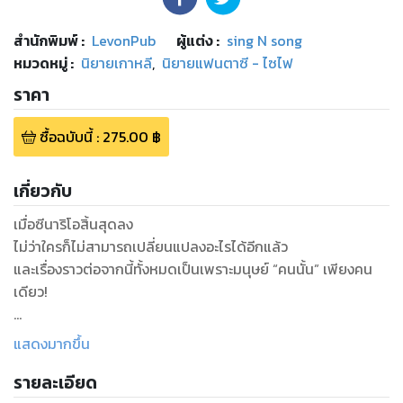
สำนักพิมพ์
:
LevonPub
ผู้แต่ง :
sing N song
หมวดหมู่
:
นิยายเกาหลี
,
นิยายแฟนตาซี - ไซไฟ
ราคา
ซื้อฉบับนี้
:
275.00
฿
เกี่ยวกับ
เมื่อซีนาริโอสิ้นสุดลง
ไม่ว่าใครก็ไม่สามารถเปลี่ยนแปลงอะไรได้อีกแล้ว
และเรื่องราวต่อจากนี้ทั้งหมดเป็นเพราะมนุษย์ “คนนั้น” เพียงคน
เดียว!
เล่มต่อของนิยายออริจินัลที่ถูกนำไปวาดเป็นเว็บตูน
แสดงมากขึ้น
นิยายอันดับ 1 ใน Munpia
รายละเอียด
รวมยอดวิวจากทุกช่องทางมากถึง 200 ล้านวิว!