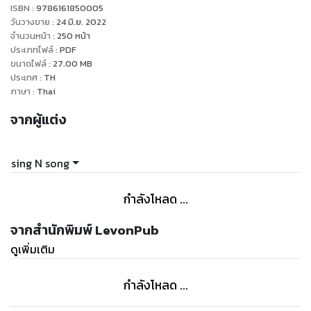
ISBN :
9786161850005
สมาชิกกลุ่มกระจัดกระจายกันไปใน ‘โลกที่ไร้ราชา’
วันวางขาย
:
24 มิ.ย. 2022
แต่คนแรกที่คิมดกจาได้เจอแทนที่จะเป็นเพื่อนคนใดคนหนึ่ง
จำนวนหน้า
:
250
หน้า
ประเภทไฟล์
:
PDF
กลับกลายเป็นยัยนักเขียนขี้ก๊อปนั่นซะได้
ขนาดไฟล์
:
27.00
MB
ประเทศ
:
TH
คู่กัดเลยต้องจับมือกันชั่วคราว เตรียมความพร้อมสู่ซีนาริโอถัดไป
ภาษา
:
Thai
ซึ่งครอบคลุมพื้นที่ขนาดใหญ่ที่สุดเท่าที่เคยมีมา
จากผู้แต่ง
นั่นคือทั้งกรุงโซล!
หนึ่งใน ‘ภัยพิบัติ’ ที่พวกเขาต้องขัดขวาง
sing N song
ร้ายกาจจนแม้แต่ยูจุงฮยอกก็ยังต้องพ่าย
และเกือบตายในการย้อนกลับรอบที่ 3
กำลังโหลด ...
แต่หนนี้จะต่างออกไปแน่
เพราะมีตัวแปรอย่างคิมดกจาเข้ามาอย่างไรล่ะ
จากสำนักพิมพ์ LevonPub
ดูเพิ่มเติม
กำลังโหลด ...