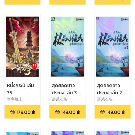
หนึ่งกระบี่ เล่ม
สุดยอดชาว
สุดยอดชาว
35
ประมง เล่ม 3 รี
ประมง เล่ม 2 รี
ไรท์
ไรท์
青鸾峰上
语系石头
语系石头
179.00
฿
149.00
฿
149.00
฿