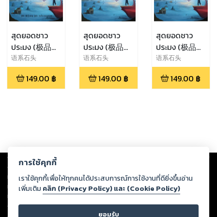
สุดยอดชาว
สุดยอดชาว
สุดยอดชาว
ประมง (极品小
ประมง (极品小
ประมง (极品小
渔民) เล่ม 4 รี
渔民) เล่ม 15
渔民) เล่ม 14
语系石头
语系石头
语系石头
ไรท์
149.00
฿
149.00
฿
149.00
฿
Copyright ©
2026
Storylog Co., Ltd. - สตอรี่ล็อกขอสงวนสิทธิ์ไม่รับผิดชอบ
การใช้คุกกี้
ต่อผลงานหรือเนื้อหาใดที่อัปโหลดผ่านเว็บไซต์และปรากฏว่าละเมิดสิทธิใน
ทรัพย์สินทางปัญญาของบุคคลอื่นหรือขัดต่อกฎหมายและศีลธรรม ดังนั้น ผู้อ่าน
เราใช้คุกกี้เพื่อให้ทุกคนได้ประสบการณ์การใช้งานที่ดียิ่งขึ้นอ่าน
ทุกท่านโปรดใช้วิจารณญาณในการกลั่นกรองด้วยตนเอง และหากท่านพบว่าส่วน
เพิ่มเติม
คลิก (Privacy Policy) และ (Cookie Policy)
หนึ่งส่วนใดขัดต่อกฎหมายและศีลธรรม กรุณาแจ้งมายังบริษัท เพื่อทีมงานจะได้
ดำเนินการในทันที ทั้งนี้ ทางสตอรี่ล็อกขอสงวนลิขสิทธิ์ตามพระราชบัญญัติ
ยอมรับ
ลิขสิทธิ์ พ.ศ. 2537 (ฉบับล่าสุด)