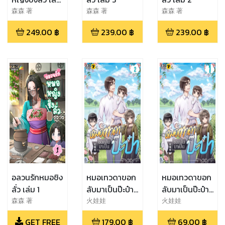
10
森森 著
森森 著
森森 著
249.00
฿
239.00
฿
239.00
฿
อลวนรักหมอชิง
หมอเทวดาขอก
หมอเทวดาขอก
ลั่ว เล่ม 1
ลับมาเป็นป๊ะป๋า
ลับมาเป็นป๊ะป๋า
เล่ม2
เล่ม 1
森森 著
火娃娃
火娃娃
GET FREE
179.00
฿
69.00
฿