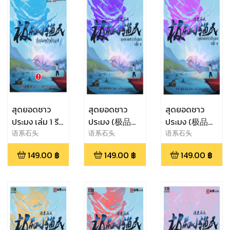
สุดยอดชาว
สุดยอดชาว
สุดยอดชาว
ประมง เล่ม 1 รี
ประมง (极品小
ประมง (极品小
ไรท์
渔民) เล่ม 9
渔民) เล่ม 8
语系石头
语系石头
语系石头
149.00
฿
149.00
฿
149.00
฿