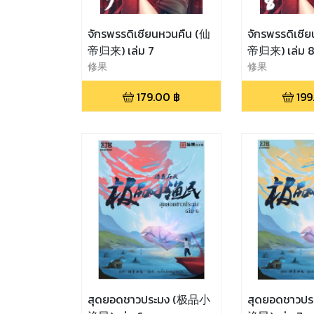
จักรพรรดิเซียนหวนคืน (仙
จักรพรรดิเซี
帝归来) เล่ม 7
帝归来) เล่ม 
修果
修果
179.00
฿
199
สุดยอดชาวประมง (极品小
สุดยอดชาวป