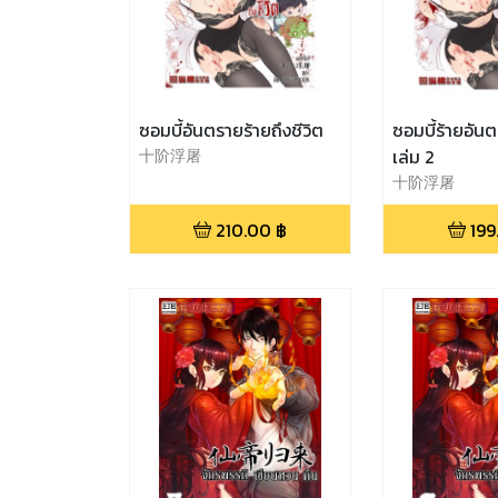
ซอมบี้อันตรายร้ายถึงชีวิต
ซอมบี้ร้ายอันต
十阶浮屠
เล่ม 2
十阶浮屠
210.00
฿
199