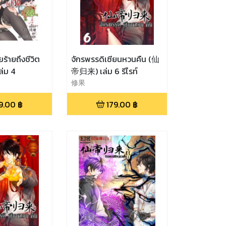
ร้ายถึงชีวิต
จักรพรรดิเซียนหวนคืน (仙
่ม 4
帝归来) เล่ม 6 รีไรท์
修果
9.00
฿
179.00
฿