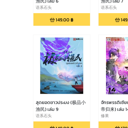
渔民) เล่ม 6
渔民) เล่ม 7
语系石头
语系石头
149.00
฿
149
สุดยอดชาวประมง (极品小
จักรพรรดิเซี
渔民) เล่ม 9
帝归来) เล่ม 1
语系石头
修果