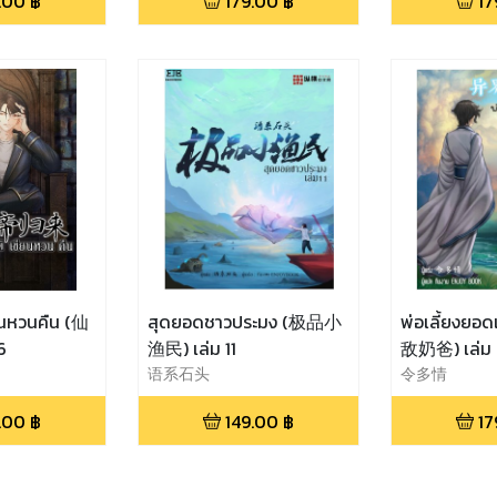
.00
฿
179.00
฿
17
ยนหวนคืน (仙
สุดยอดชาวประมง (极品小
พ่อเลี้ยงย
6
渔民) เล่ม 11
敌奶爸) เล่
语系石头
令多情
.00
฿
149.00
฿
17