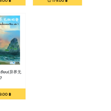
9.00
฿
179.00
฿
อดเซียน(异界无
ม 7
9.00
฿