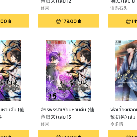
帝归来) เล่ม 12
渔民) เล่ม 8
修果
语系石头
.00
฿
179.00
฿
14
ยนหวนคืน (仙
จักรพรรดิเซียนหวนคืน (仙
พ่อเลี้ยงย
4
帝归来) เล่ม 15
敌奶爸) เล่
修果
令多情