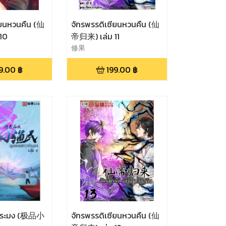
ียนหวนคืน (仙
จักรพรรดิเซียนหวนคืน (仙
10
帝归来) เล่ม 11
修果
9.00
฿
199.00
฿
ประมง (极品小
จักรพรรดิเซียนหวนคืน (仙