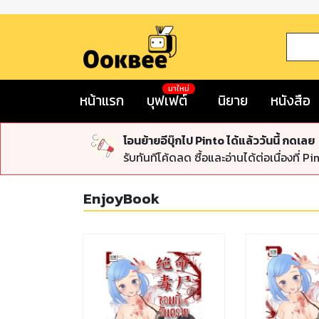
มาใหม่
หน้าแรก
บุฟเฟต์
นิยาย
หนังสือ
โอนย้ายอีบุ๊กไป Pinto ได้แล้ววันนี้ กดเลย
รับทันทีโค้ดลด ซื้อและอ่านได้ต่อเนื่องที่ Pi
EnjoyBook