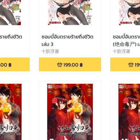
รายถึงชีวิต
ซอมบี้อันตรายร้ายถึงชีวิต
ซอมบี้อันตราย
เล่ม 3
(绝命毒尸) เล
十阶浮屠
十阶浮屠
.00
฿
199.00
฿
19