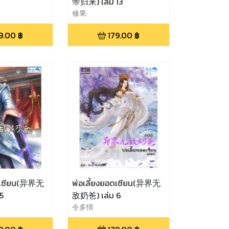
帝归来) เล่ม 13
修果
9.00
฿
179.00
฿
อดเซียน(异界无
พ่อเลี้ยงยอดเซียน(异界无
ม 5
敌奶爸) เล่ม 6
令多情