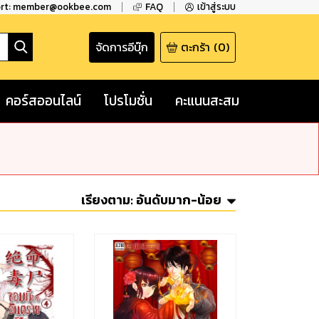
ort: member@ookbee.com
FAQ
เข้าสู่ระบบ
จัดการอีบุ๊ก
ตะกร้า
(
0
)
คอร์สออนไลน์
โปรโมชั่น
คะแนนสะสม
เรียงตาม:
อันดับมาก-น้อย