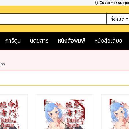
Customer supp
ทั้งหมด
การ์ตูน
นิตยสาร
หนังสือพิมพ์
หนังสือเสียง
nto