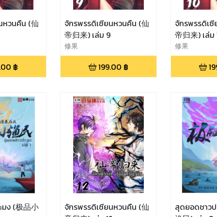
ยนหวนคืน (仙
จักรพรรดิเซียนหวนคืน (仙
จักรพรรดิเซ
8
帝归来) เล่ม 9
帝归来) เล่ม 
修果
修果
.00
฿
199.00
฿
19
ระมง (极品小
จักรพรรดิเซียนหวนคืน (仙
สุดยอดชาว