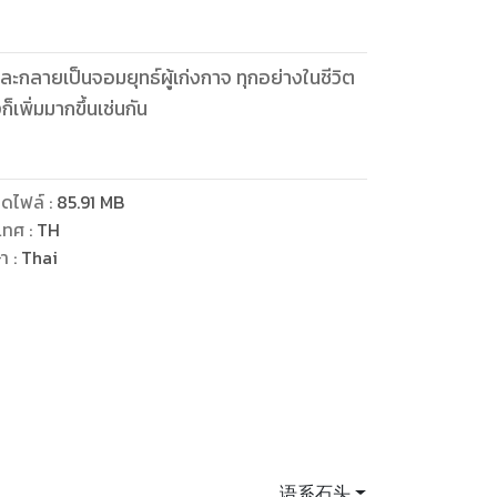
วและกลายเป็นจอมยุทธ์ผู้เก่งกาจ ทุกอย่างในชีวิต
ก็เพิ่มมากขึ้นเช่นกัน
ดไฟล์
:
85.91
MB
เทศ
:
TH
ษา
:
Thai
语系石头