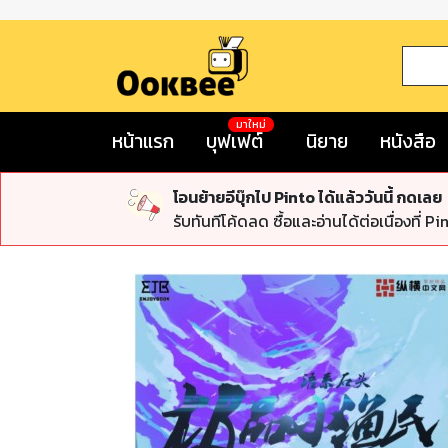
มาใหม่
หน้าแรก
บุฟเฟต์
นิยาย
หนังสือ
โอนย้ายอีบุ๊กไป Pinto ได้แล้ววันนี้ กดเลย
รับทันทีโค้ดลด ซื้อและอ่านได้ต่อเนื่องที่ Pi