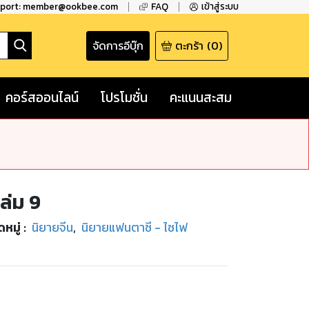
pport: member@ookbee.com
FAQ
เข้าสู่ระบบ
จัดการอีบุ๊ก
ตะกร้า
(
0
)
คอร์สออนไลน์
โปรโมชั่น
คะแนนสะสม
่ม 9
หมู่
:
นิยายจีน
,
นิยายแฟนตาซี - ไซไฟ