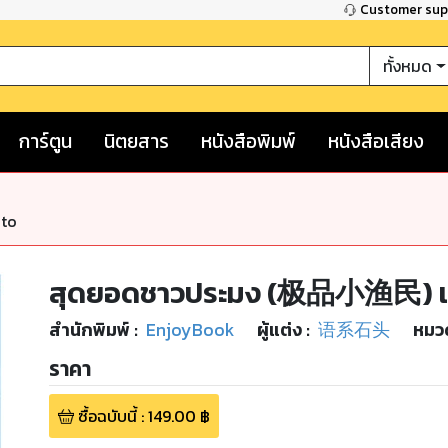
Customer su
ทั้งหมด
การ์ตูน
นิตยสาร
หนังสือพิมพ์
หนังสือเสียง
nto
สุดยอดชาวประมง (极品小渔民) เล
สำนักพิมพ์
:
EnjoyBook
ผู้แต่ง :
语系石头
หมวด
ราคา
ซื้อฉบับนี้
:
149.00
฿