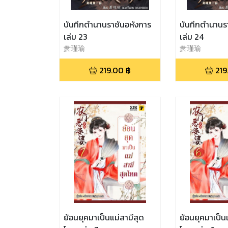
บันทึกตำนานราชันอหังการ
บันทึกตำนานร
เล่ม 23
เล่ม 24
萧瑾瑜
萧瑾瑜
219.00
฿
219
ย้อนยุคมาเป็นแม่สามีสุด
ย้อนยุคมาเป็น