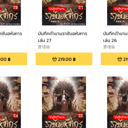
าชันอหังการ
บันทึกตำนานราชันอหังการ
บันทึกตำนาน
เล่ม 27
เล่ม 26
萧瑾瑜
萧瑾瑜
.00
฿
219.00
฿
21