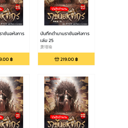
ราชันอหังการ
บันทึกตำนานราชันอหังการ
เล่ม 25
萧瑾瑜
9.00
฿
219.00
฿