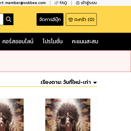
ort: member@ookbee.com
FAQ
เข้าสู่ระบบ
จัดการอีบุ๊ก
ตะกร้า
(
0
)
คอร์สออนไลน์
โปรโมชั่น
คะแนนสะสม
เรียงตาม:
วันที่ใหม่-เก่า