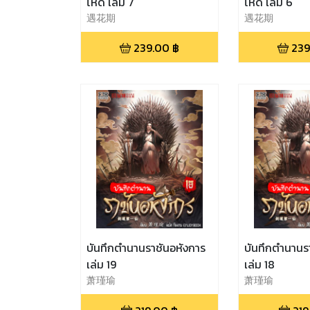
โหด เล่ม 7
โหด เล่ม 6
遇花期
遇花期
239.00
฿
239
บันทึกตำนานราชันอหังการ
บันทึกตำนานร
เล่ม 19
เล่ม 18
萧瑾瑜
萧瑾瑜