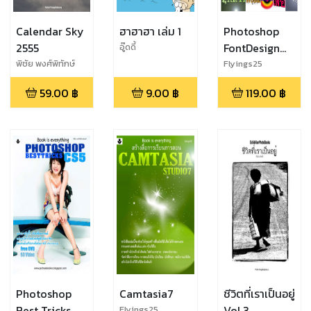
Calendar Sky
ฮาฮาฮา เล่ม 1
Photoshop
2555
FontDesign
อู๊ดดี้
Vol.1
พิชัย พงศ์พิทักษ์
Flyings25
พงศ์
59.00
฿
9.00
฿
119.00
฿
Photoshop
Camtasia7
ชีวิตที่เราเป็นอยู่
Best Tricks
Vol.3
Flyings25