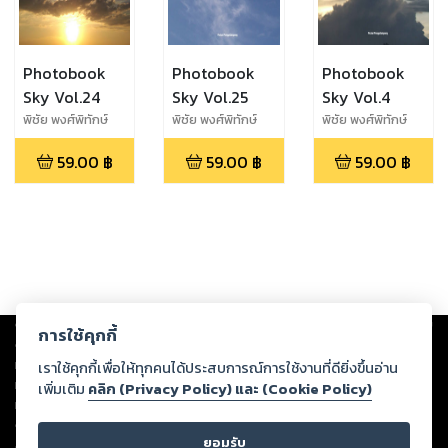
Photobook
Photobook
Photobook
Sky Vol.24
Sky Vol.25
Sky Vol.4
พิชัย พงศ์พิทักษ์
พิชัย พงศ์พิทักษ์
พิชัย พงศ์พิทักษ์
พงศ์
พงศ์
พงศ์
59.00
฿
59.00
฿
59.00
฿
Copyright ©
2026
Storylog Co., Ltd. - สตอรี่ล็อกขอสงวนสิทธิ์ไม่รับผิดชอบ
การใช้คุกกี้
ต่อผลงานหรือเนื้อหาใดที่อัปโหลดผ่านเว็บไซต์และปรากฏว่าละเมิดสิทธิใน
ทรัพย์สินทางปัญญาของบุคคลอื่นหรือขัดต่อกฎหมายและศีลธรรม ดังนั้น ผู้อ่าน
เราใช้คุกกี้เพื่อให้ทุกคนได้ประสบการณ์การใช้งานที่ดียิ่งขึ้นอ่าน
ทุกท่านโปรดใช้วิจารณญาณในการกลั่นกรองด้วยตนเอง และหากท่านพบว่าส่วน
เพิ่มเติม
คลิก (Privacy Policy) และ (Cookie Policy)
หนึ่งส่วนใดขัดต่อกฎหมายและศีลธรรม กรุณาแจ้งมายังบริษัท เพื่อทีมงานจะได้
ดำเนินการในทันที ทั้งนี้ ทางสตอรี่ล็อกขอสงวนลิขสิทธิ์ตามพระราชบัญญัติ
ยอมรับ
ลิขสิทธิ์ พ.ศ. 2537 (ฉบับล่าสุด)