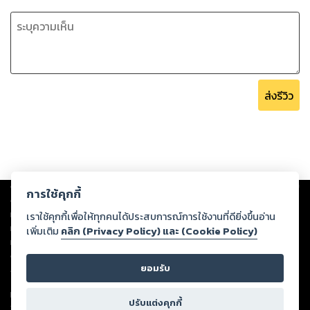
ส่งรีวิว
Copyright ©
2026
Storylog Co., Ltd. - สตอรี่ล็อกขอสงวนสิทธิ์ไม่รับผิดชอบ
การใช้คุกกี้
ต่อผลงานหรือเนื้อหาใดที่อัปโหลดผ่านเว็บไซต์และปรากฏว่าละเมิดสิทธิใน
ทรัพย์สินทางปัญญาของบุคคลอื่นหรือขัดต่อกฎหมายและศีลธรรม ดังนั้น ผู้อ่าน
เราใช้คุกกี้เพื่อให้ทุกคนได้ประสบการณ์การใช้งานที่ดียิ่งขึ้นอ่าน
ทุกท่านโปรดใช้วิจารณญาณในการกลั่นกรองด้วยตนเอง และหากท่านพบว่าส่วน
เพิ่มเติม
คลิก (Privacy Policy) และ (Cookie Policy)
หนึ่งส่วนใดขัดต่อกฎหมายและศีลธรรม กรุณาแจ้งมายังบริษัท เพื่อทีมงานจะได้
ดำเนินการในทันที ทั้งนี้ ทางสตอรี่ล็อกขอสงวนลิขสิทธิ์ตามพระราชบัญญัติ
ยอมรับ
ลิขสิทธิ์ พ.ศ. 2537 (ฉบับล่าสุด)
For support: member@ookbee.com
ปรับแต่งคุกกี้
Version
1.3.17