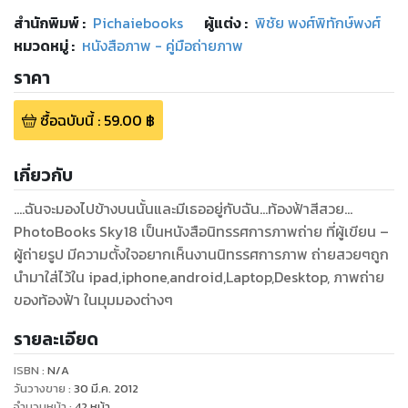
สำนักพิมพ์
:
Pichaiebooks
ผู้แต่ง :
พิชัย พงศ์พิทักษ์พงศ์
หมวดหมู่
:
หนังสือภาพ - คู่มือถ่ายภาพ
ราคา
ซื้อฉบับนี้
:
59.00
฿
เกี่ยวกับ
....ฉันจะมองไปข้างบนนั้นและมีเธออยู่กับฉัน...ท้องฟ้าสีสวย...
PhotoBooks Sky18 เป็นหนังสือนิทรรศการภาพถ่าย ที่ผู้เขียน –
ผู้ถ่ายรูป มีความตั้งใจอยากเห็นงานนิทรรศการภาพ ถ่ายสวยๆถูก
นำมาใส่ไว้ใน ipad,iphone,android,Laptop,Desktop, ภาพถ่าย
ของท้องฟ้า ในมุมมองต่างๆ
รายละเอียด
ISBN :
N/A
วันวางขาย
:
30 มี.ค. 2012
จำนวนหน้า
:
42
หน้า