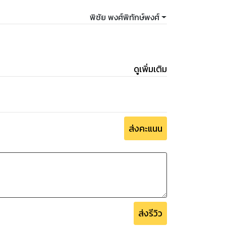
พิชัย พงศ์พิทักษ์พงศ์
ดูเพิ่มเติม
ส่งคะแนน
ส่งรีวิว