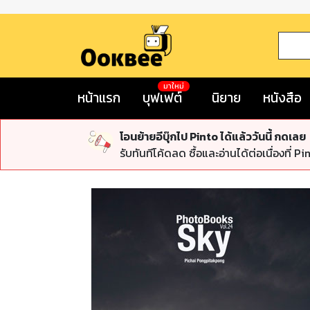
มาใหม่
หน้าแรก
บุฟเฟต์
นิยาย
หนังสือ
โอนย้ายอีบุ๊กไป Pinto ได้แล้ววันนี้ กดเลย
รับทันทีโค้ดลด ซื้อและอ่านได้ต่อเนื่องที่ Pi