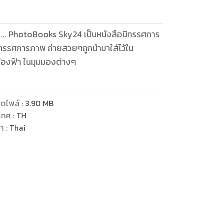
สวย... PhotoBooks Sky24 เป็นหนังสือนิทรรศการ
านนิทรรศการภาพ ถ่ายสวยๆถูกนำมาใส่ไว้ใน
องฟ้า ในมุมมองต่างๆ
ดไฟล์
:
3.90
MB
เทศ
:
TH
ษา
:
Thai