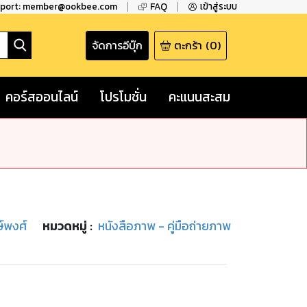
pport: member@ookbee.com
FAQ
เข้าสู่ระบบ
จัดการอีบุ๊ก
ตะกร้า
(
0
)
คอร์สออนไลน์
โปรโมชั่น
คะแนนสะสม
ษ์พงศ์
หมวดหมู่
:
หนังสือภาพ - คู่มือถ่ายภาพ