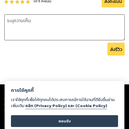
ส่งคะแนน
ให้
5
คะแนน
ส่งรีวิว
Copyright ©
2026
Storylog Co., Ltd. - สตอรี่ล็อกขอสงวนสิทธิ์ไม่รับผิดชอบ
การใช้คุกกี้
ต่อผลงานหรือเนื้อหาใดที่อัปโหลดผ่านเว็บไซต์และปรากฏว่าละเมิดสิทธิใน
ทรัพย์สินทางปัญญาของบุคคลอื่นหรือขัดต่อกฎหมายและศีลธรรม ดังนั้น ผู้อ่าน
เราใช้คุกกี้เพื่อให้ทุกคนได้ประสบการณ์การใช้งานที่ดียิ่งขึ้นอ่าน
ทุกท่านโปรดใช้วิจารณญาณในการกลั่นกรองด้วยตนเอง และหากท่านพบว่าส่วน
เพิ่มเติม
คลิก (Privacy Policy) และ (Cookie Policy)
หนึ่งส่วนใดขัดต่อกฎหมายและศีลธรรม กรุณาแจ้งมายังบริษัท เพื่อทีมงานจะได้
ดำเนินการในทันที ทั้งนี้ ทางสตอรี่ล็อกขอสงวนลิขสิทธิ์ตามพระราชบัญญัติ
ยอมรับ
ลิขสิทธิ์ พ.ศ. 2537 (ฉบับล่าสุด)