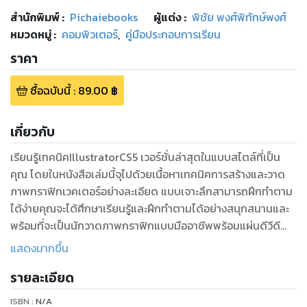
สำนักพิมพ์
:
Pichaiebooks
ผู้แต่ง :
พิชัย พงศ์พิทักษ์พงศ์
หมวดหมู่
:
คอมพิวเตอร์
,
คู่มือประกอบการเรียน
ราคา
ซื้อฉบับนี้
:
89.00
฿
เกี่ยวกับ
เรียนรู้เทคนิคIllustratorCS5 เวอร์ชั่นล่าสุดในแบบสไตล์ที่เป็น
คุณ โดยในหนังสือเล่มนี้จุไปด้วยเนื้อหาเทคนิคการสร้างและวาด
ภาพกราฟิกเวคเตอร์อย่างละเอียด แบบเจาะลึกสามารถฝึกทำตาม
ได้ง่ายคุณจะได้ศึกษาเรียนรู้และฝึกทำตามได้อย่างสนุกสนานและ
พร้อมที่จะเป็นนักวาดภาพกราฟิกแบบมืออาชีพพร้อมแผ่นดีวีดี
สอน36เวิร์คช็อป หรือเยี่ยมชมเว็บไซต์ผู้เขียนได้ที่
แสดงมากขึ้น
รายละเอียด
ISBN :
N/A