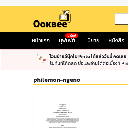
มาใหม่
หน้าแรก
บุฟเฟต์
นิยาย
หนังสือ
โอนย้ายอีบุ๊กไป Pinto ได้แล้ววันนี้ กดเลย
รับทันทีโค้ดลด ซื้อและอ่านได้ต่อเนื่องที่ Pi
philemon-ngeno