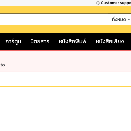
Customer supp
ทั้งหมด
การ์ตูน
นิตยสาร
หนังสือพิมพ์
หนังสือเสียง
nto