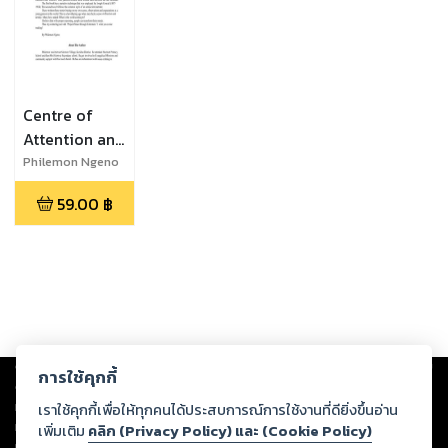
Centre of
Attention and
The Power
Philemon Ngeno
Surge
59.00
฿
Copyright ©
2026
Storylog Co., Ltd. - สตอรี่ล็อกขอสงวนสิทธิ์ไม่รับผิดชอบ
การใช้คุกกี้
ต่อผลงานหรือเนื้อหาใดที่อัปโหลดผ่านเว็บไซต์และปรากฏว่าละเมิดสิทธิใน
ทรัพย์สินทางปัญญาของบุคคลอื่นหรือขัดต่อกฎหมายและศีลธรรม ดังนั้น ผู้อ่าน
เราใช้คุกกี้เพื่อให้ทุกคนได้ประสบการณ์การใช้งานที่ดียิ่งขึ้นอ่าน
ทุกท่านโปรดใช้วิจารณญาณในการกลั่นกรองด้วยตนเอง และหากท่านพบว่าส่วน
เพิ่มเติม
คลิก (Privacy Policy) และ (Cookie Policy)
หนึ่งส่วนใดขัดต่อกฎหมายและศีลธรรม กรุณาแจ้งมายังบริษัท เพื่อทีมงานจะได้