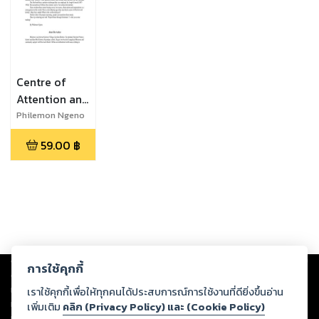
Centre of
Attention and
The Power
Philemon Ngeno
Surge
59.00
฿
Copyright ©
2026
Storylog Co., Ltd. - สตอรี่ล็อกขอสงวนสิทธิ์ไม่รับผิดชอบ
การใช้คุกกี้
ต่อผลงานหรือเนื้อหาใดที่อัปโหลดผ่านเว็บไซต์และปรากฏว่าละเมิดสิทธิใน
ทรัพย์สินทางปัญญาของบุคคลอื่นหรือขัดต่อกฎหมายและศีลธรรม ดังนั้น ผู้อ่าน
เราใช้คุกกี้เพื่อให้ทุกคนได้ประสบการณ์การใช้งานที่ดียิ่งขึ้นอ่าน
ทุกท่านโปรดใช้วิจารณญาณในการกลั่นกรองด้วยตนเอง และหากท่านพบว่าส่วน
เพิ่มเติม
คลิก (Privacy Policy) และ (Cookie Policy)
หนึ่งส่วนใดขัดต่อกฎหมายและศีลธรรม กรุณาแจ้งมายังบริษัท เพื่อทีมงานจะได้