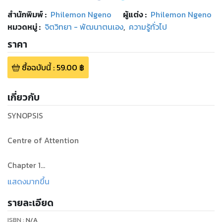
สำนักพิมพ์
:
Philemon Ngeno
ผู้แต่ง :
Philemon Ngeno
หมวดหมู่
:
จิตวิทยา - พัฒนาตนเอง
,
ความรู้ทั่วไป
ราคา
ซื้อฉบับนี้
:
59.00
฿
เกี่ยวกับ
SYNOPSIS
Centre of Attention
Chapter 1
แสดงมากขึ้น
- Ambassador and Elijah meet
รายละเอียด
- History of Israel told
ISBN :
N/A