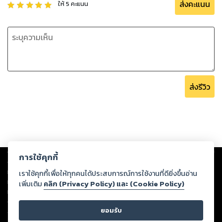
ส่งคะแนน
ให้
5
คะแนน
ส่งรีวิว
Copyright ©
2026
Storylog Co., Ltd. - สตอรี่ล็อกขอสงวนสิทธิ์ไม่รับผิดชอบ
การใช้คุกกี้
ต่อผลงานหรือเนื้อหาใดที่อัปโหลดผ่านเว็บไซต์และปรากฏว่าละเมิดสิทธิใน
ทรัพย์สินทางปัญญาของบุคคลอื่นหรือขัดต่อกฎหมายและศีลธรรม ดังนั้น ผู้อ่าน
เราใช้คุกกี้เพื่อให้ทุกคนได้ประสบการณ์การใช้งานที่ดียิ่งขึ้นอ่าน
ทุกท่านโปรดใช้วิจารณญาณในการกลั่นกรองด้วยตนเอง และหากท่านพบว่าส่วน
เพิ่มเติม
คลิก (Privacy Policy) และ (Cookie Policy)
หนึ่งส่วนใดขัดต่อกฎหมายและศีลธรรม กรุณาแจ้งมายังบริษัท เพื่อทีมงานจะได้
ดำเนินการในทันที ทั้งนี้ ทางสตอรี่ล็อกขอสงวนลิขสิทธิ์ตามพระราชบัญญัติ
ยอมรับ
ลิขสิทธิ์ พ.ศ. 2537 (ฉบับล่าสุด)