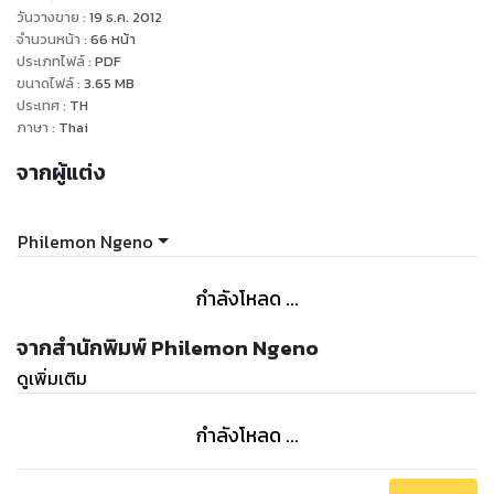
วันวางขาย
:
19 ธ.ค. 2012
Chapter 2
จำนวนหน้า
:
66
หน้า
ประเภทไฟล์
:
PDF
ขนาดไฟล์
:
3.65
MB
- Enter the two friends
ประเทศ
:
TH
ภาษา
:
Thai
Chapter 3
จากผู้แต่ง
- The predicament of the friends
Philemon Ngeno
Chapter 4
กำลังโหลด ...
- The Evangelist meets a sick man
จากสำนักพิมพ์ Philemon Ngeno
Chapter 5
ดูเพิ่มเติม
- The crisis becomes a blessing
กำลังโหลด ...