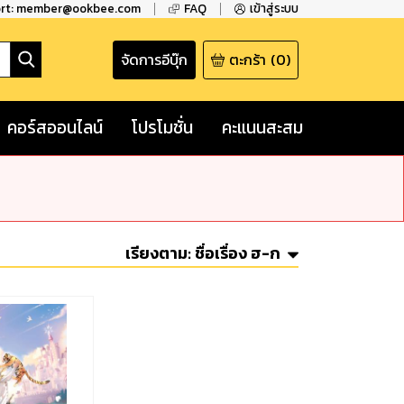
ort: member@ookbee.com
FAQ
เข้าสู่ระบบ
จัดการอีบุ๊ก
ตะกร้า
(
0
)
คอร์สออนไลน์
โปรโมชั่น
คะแนนสะสม
เรียงตาม:
ชื่อเรื่อง ฮ-ก