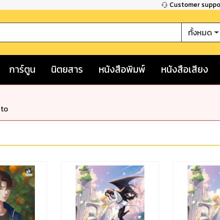
Customer supp
ทั้งหมด
การ์ตูน
นิตยสาร
หนังสือพิมพ์
หนังสือเสียง
nto