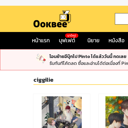
มาใหม่
หน้าแรก
บุฟเฟต์
นิยาย
หนังสือ
โอนย้ายอีบุ๊กไป Pinto ได้แล้ววันนี้ กดเลย
รับทันทีโค้ดลด ซื้อและอ่านได้ต่อเนื่องที่ Pi
ciggilie