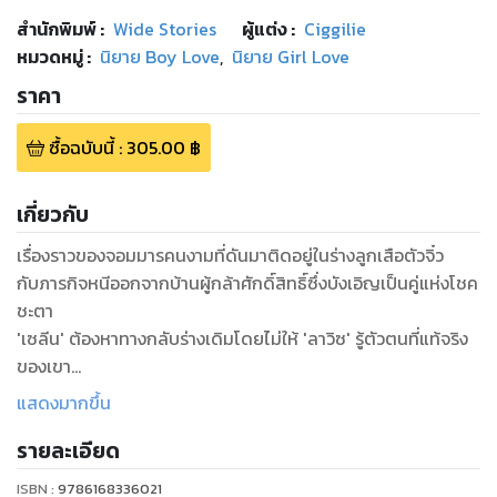
สำนักพิมพ์
:
Wide Stories
ผู้แต่ง :
Ciggilie
หมวดหมู่
:
นิยาย Boy Love
,
นิยาย Girl Love
ราคา
ซื้อฉบับนี้
:
305.00
฿
เกี่ยวกับ
เรื่องราวของจอมมารคนงามที่ดันมาติดอยู่ในร่างลูกเสือตัวจิ๋ว
กับภารกิจหนีออกจากบ้านผู้กล้าศักดิ์สิทธิ์ซึ่งบังเอิญเป็นคู่แห่งโชค
ชะตา
'เซลีน' ต้องหาทางกลับร่างเดิมโดยไม่ให้ 'ลาวิซ' รู้ตัวตนที่แท้จริง
ของเขา
ทว่าตลอดระยะเวลาที่ใกล้ชิดก่อให้เกิดความรู้สึกบางอย่างขึ้นในใจ
แสดงมากขึ้น
ท่านจอมมารต้องรีบหาทางกลับโลกปีศาจโดยเร็ว
รายละเอียด
ก่อนที่ความรักต้องห้ามจะถลำลึกไปมากกว่านี้!
ISBN :
9786168336021