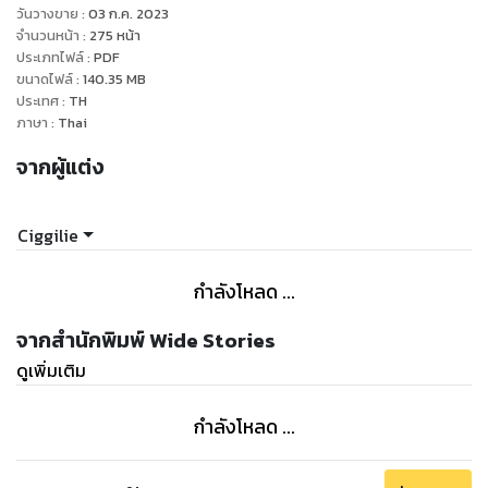
“ข้าจะหาวิธีถอนคำสาปให้เอง ไม่ต้องห่วงนะ...
วันวางขาย
:
03 ก.ค. 2023
ถ้ากลับร่างเดิมได้เมื่อไหร่ก็ค่อยว่ากันอีกที ว่าจะคบกันต่อหรือจะ—”
จำนวนหน้า
:
275
หน้า
ประเภทไฟล์
:
PDF
ขนาดไฟล์
:
140.35
MB
“แง้ว!”
ประเทศ
:
TH
ภาษา
:
Thai
ข้าเป็นจอมมารจริง ๆ นะ 2 เล่มจบ โรแมนติก แฟนตาซี ฟีลกู๊ด
จากผู้แต่ง
เนื้อเรื่องหลัก 29 ตอน
เล่ม 1 เนื้อเรื่องหลัก ตอนที่ 1-16 ตอนพิเศษ 2 ตอน
เล่ม 2 ตอนที่ 17-29 ตอนพิเศษ 5 ตอน
Ciggilie
กำลังโหลด ...
จากสำนักพิมพ์ Wide Stories
ดูเพิ่มเติม
กำลังโหลด ...