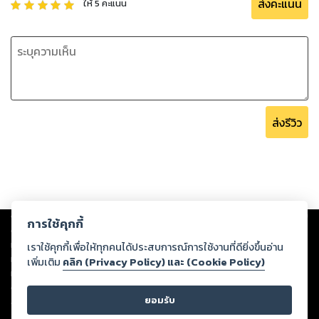
ส่งคะแนน
ให้
5
คะแนน
ส่งรีวิว
Copyright ©
2026
Storylog Co., Ltd. - สตอรี่ล็อกขอสงวนสิทธิ์ไม่รับผิดชอบ
การใช้คุกกี้
ต่อผลงานหรือเนื้อหาใดที่อัปโหลดผ่านเว็บไซต์และปรากฏว่าละเมิดสิทธิใน
ทรัพย์สินทางปัญญาของบุคคลอื่นหรือขัดต่อกฎหมายและศีลธรรม ดังนั้น ผู้อ่าน
เราใช้คุกกี้เพื่อให้ทุกคนได้ประสบการณ์การใช้งานที่ดียิ่งขึ้นอ่าน
ทุกท่านโปรดใช้วิจารณญาณในการกลั่นกรองด้วยตนเอง และหากท่านพบว่าส่วน
เพิ่มเติม
คลิก (Privacy Policy) และ (Cookie Policy)
หนึ่งส่วนใดขัดต่อกฎหมายและศีลธรรม กรุณาแจ้งมายังบริษัท เพื่อทีมงานจะได้
ดำเนินการในทันที ทั้งนี้ ทางสตอรี่ล็อกขอสงวนลิขสิทธิ์ตามพระราชบัญญัติ
ยอมรับ
ลิขสิทธิ์ พ.ศ. 2537 (ฉบับล่าสุด)