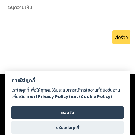
ส่งรีวิว
Copyright ©
2026
Storylog Co., Ltd. - สตอรี่ล็อกขอสงวนสิทธิ์ไม่รับผิดชอบ
การใช้คุกกี้
ต่อผลงานหรือเนื้อหาใดที่อัปโหลดผ่านเว็บไซต์และปรากฏว่าละเมิดสิทธิใน
ทรัพย์สินทางปัญญาของบุคคลอื่นหรือขัดต่อกฎหมายและศีลธรรม ดังนั้น ผู้อ่าน
เราใช้คุกกี้เพื่อให้ทุกคนได้ประสบการณ์การใช้งานที่ดียิ่งขึ้นอ่าน
ทุกท่านโปรดใช้วิจารณญาณในการกลั่นกรองด้วยตนเอง และหากท่านพบว่าส่วน
เพิ่มเติม
คลิก (Privacy Policy) และ (Cookie Policy)
หนึ่งส่วนใดขัดต่อกฎหมายและศีลธรรม กรุณาแจ้งมายังบริษัท เพื่อทีมงานจะได้
ดำเนินการในทันที ทั้งนี้ ทางสตอรี่ล็อกขอสงวนลิขสิทธิ์ตามพระราชบัญญัติ
ยอมรับ
ลิขสิทธิ์ พ.ศ. 2537 (ฉบับล่าสุด)
For support: member@ookbee.com
ปรับแต่งคุกกี้
Version
1.3.17