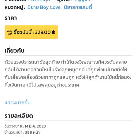
หมวดหมู่
:
นิยาย Boy Love
,
นิยายคอมเมดี้
ราคา
ซื้อฉบับนี้
:
329.00
฿
เกี่ยวกับ
ด้วยแรงปรารถนาข้อสุดท้าย ทำให้ดวงวิญญาณที่ควรดับสลาย
กลับได้สานต่อชีวิตใหม่ในร่างคุณหนูตกอับที่ถูกพ่อแม่ขายทิ้งให้
กับเสี่ยพ่อเลี้ยงด้วยราคาถูกแสนถูก หวังให้ลูกทำงานใช้หนี้ก่อนจะ
หิ้วเงินหายหนีไปเสพสุขอยู่ต่างประเทศ
“แทนใจ” ตื่นขึ้นมาในร่างใหม่ที่มีพ่อเลี้ยงสายเปย์อย่าง “เมืองฟ้า”
แสดงมากขึ้น
เป็นนายเหนือหัว เหล่าคนงานต่างพูดเป็นเสียงเดียวกันว่าคนหน้า
รายละเอียด
นิ่งดุนักดุหนา อย่าทำอะไรขัดใจพ่อเลี้ยงเมืองฟ้าเด็ดขาดเลยเชียว
ขณะที่ไอ้แทนใจขโมยส้มกินหมดไร่ แต่ก็ไม่เห็นว่าพ่อเลี้ยงเมืองฟ้า
วันวางขาย
:
14 มี.ค. 2023
อะไรนั่นจะดุเขาสักที
จำนวนหน้า
:
388
หน้า