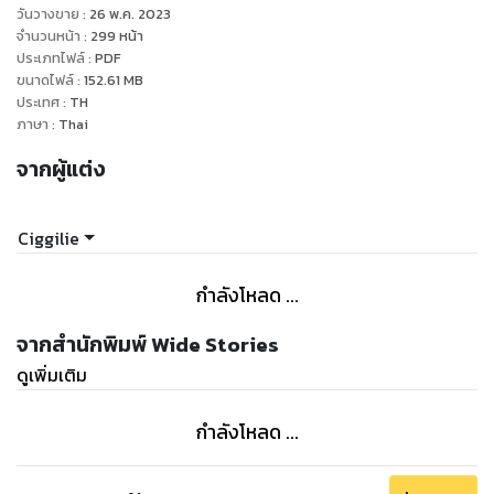
ลืมคนเก่ากลายเป็นคิดถึงคนใหม่
วันวางขาย
:
26 พ.ค. 2023
อาจเพราะบังเอิญหรือตั้งใจทำให้ทั้งคู่ได้เจอกันอีก จีนเสนอ
จำนวนหน้า
:
299
หน้า
ประเภทไฟล์
:
PDF
โปรโมชันพิเศษให้อีกครั้ง
ขนาดไฟล์
:
152.61
MB
คราวนี้ไม่ใช่ในฐานะคนดามใจแต่เป็นคนรู้ใจ ราคาไม่แพง... เอาใจมา
ประเทศ
:
TH
แลกก็พอ
ภาษา
:
Thai
จากผู้แต่ง
“เป็นคนปกติให้กูสักวันเถอะ”
“ขอมากไปครับ”
Ciggilie
กำลังโหลด ...
จากสำนักพิมพ์ Wide Stories
ดูเพิ่มเติม
กำลังโหลด ...