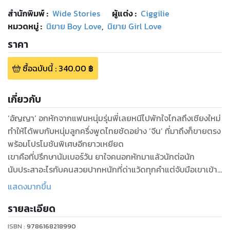
สำนักพิมพ์
:
Wide Stories
ผู้แต่ง :
Ciggilie
หมวดหมู่
:
นิยาย Boy Love
,
นิยาย Girl Love
ราคา
ซื้อฉบับนี้
:
340.00
฿
เกี่ยวกับ
‘อัญญา’ อกหักจากแฟนหนุ่มรุ่นพี่เลยหนีไปพักใจไกลถึงเชียงใหม่
ทำให้ได้พบกับหนุ่มลูกครึ่งพูดไทยชัดอย่าง ‘จีน’ ที่มาถึงก็ขายตรง
พร้อมโปรโมชันพิเศษอีกยาวเหยียด
เขาคือที่ปรึกษานัมเบอร์วัน ยาใจคนอกหักมาแล้วนักต่อนัก
นับประสาอะไรกับคนสวยปากหนักที่ด่าแว้ดทุกคำแต่จับมือเขาเข้า
โรงแรม
แสดงมากขึ้น
ด้วยเหตุผลบางอย่างทำให้อัญญาตอบรับข้อเสนอ ใช้บริการคน
รายละเอียด
ดามใจเป็นระยะเวลาสามวัน
และเมื่อโบกมือลาก็ต้องพบว่าตัวเองตกหลุมพรางเข้าอย่างจัง จาก
ISBN :
9786168218990