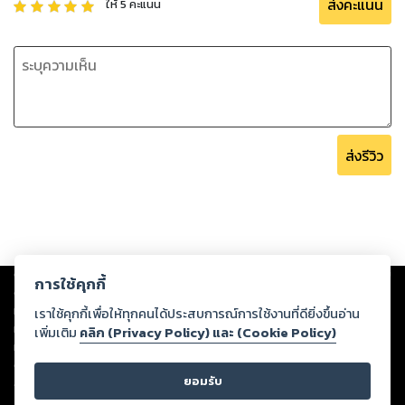
ส่งคะแนน
ให้
5
คะแนน
ส่งรีวิว
Copyright ©
2026
Storylog Co., Ltd. - สตอรี่ล็อกขอสงวนสิทธิ์ไม่รับผิดชอบ
การใช้คุกกี้
ต่อผลงานหรือเนื้อหาใดที่อัปโหลดผ่านเว็บไซต์และปรากฏว่าละเมิดสิทธิใน
ทรัพย์สินทางปัญญาของบุคคลอื่นหรือขัดต่อกฎหมายและศีลธรรม ดังนั้น ผู้อ่าน
เราใช้คุกกี้เพื่อให้ทุกคนได้ประสบการณ์การใช้งานที่ดียิ่งขึ้นอ่าน
ทุกท่านโปรดใช้วิจารณญาณในการกลั่นกรองด้วยตนเอง และหากท่านพบว่าส่วน
เพิ่มเติม
คลิก (Privacy Policy) และ (Cookie Policy)
หนึ่งส่วนใดขัดต่อกฎหมายและศีลธรรม กรุณาแจ้งมายังบริษัท เพื่อทีมงานจะได้
ดำเนินการในทันที ทั้งนี้ ทางสตอรี่ล็อกขอสงวนลิขสิทธิ์ตามพระราชบัญญัติ
ยอมรับ
ลิขสิทธิ์ พ.ศ. 2537 (ฉบับล่าสุด)