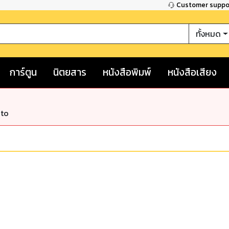
Customer supp
ทั้งหมด
การ์ตูน
นิตยสาร
หนังสือพิมพ์
หนังสือเสียง
nto