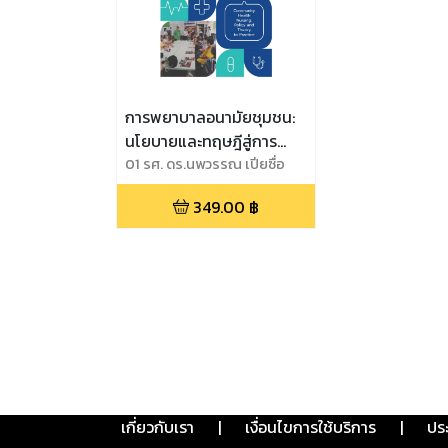
การพยาบาลอนามัยชุมชน:
นโยบายและทฤษฎีสู่การ
ปฏิบัติ
01 รศ. ดร.นพวรรณ เปียซื่อ
(บรรณาธิการ),02 รศ.
349.00
฿
ดร.แสงทอง ธีระทองคำ,03 ผศ.
ดร.ผจงจิต ไกรถาวร,04 อ.
ดร.กานต์ ฉลาดธัญญกิจ,05
ผศ. ดร.กมลรัตน์ กิตติพิมพา
นนท์,06 ผศ. ดร.วรรณา สนอง
เดช,07 อ. ดร.แสงเดือน ปิยะ
ตระกูล,08 ผศ. ดร.สมนึก สกุล
หงศ์โสภณ,09 ผศ. ดร.สุพิชญา
หวังปิติพาณิชย์,10 อ. ดร.ฉัตร
ศิริ เมฆวิวัฒนาวงศ์
เกี่ยวกับเรา
|
เงื่อนไขการใช้บริการ
|
ปร