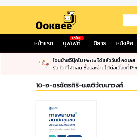
มาใหม่
หน้าแรก
บุฟเฟต์
นิยาย
หนังสือ
โอนย้ายอีบุ๊กไป Pinto ได้แล้ววันนี้ กดเลย
รับทันทีโค้ดลด ซื้อและอ่านได้ต่อเนื่องที่ Pi
10-อ-ดรฉัตรศิริ-เมฆวิวัฒนาวงศ์