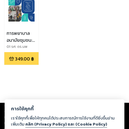
การพยาบาล
อนามัยชุมชน:
นโยบายและ
01 รศ. ดร.นพ
วรรณ เปียซื่อ
ทฤษฎีสู่การ
349.00
฿
(บรรณาธิการ),02
ปฏิบัติ
รศ. ดร.แสงทอง ธีร
ะทองคำ,03 ผศ.
ดร.ผจงจิต ไกร
ถาวร,04 อ.
ดร.กานต์ ฉลาดธัญ
ญกิจ,05 ผศ.
ดร.กมลรัตน์ กิตติ
Copyright ©
2026
Storylog Co., Ltd. - สตอรี่ล็อกขอสงวนสิทธิ์ไม่รับผิดชอบ
พิมพานนท์,06 ผศ.
การใช้คุกกี้
ต่อผลงานหรือเนื้อหาใดที่อัปโหลดผ่านเว็บไซต์และปรากฏว่าละเมิดสิทธิใน
ดร.วรรณา สนอง
ทรัพย์สินทางปัญญาของบุคคลอื่นหรือขัดต่อกฎหมายและศีลธรรม ดังนั้น ผู้อ่าน
เราใช้คุกกี้เพื่อให้ทุกคนได้ประสบการณ์การใช้งานที่ดียิ่งขึ้นอ่าน
เดช,07 อ. ดร.แสง
ทุกท่านโปรดใช้วิจารณญาณในการกลั่นกรองด้วยตนเอง และหากท่านพบว่าส่วน
เพิ่มเติม
คลิก (Privacy Policy) และ (Cookie Policy)
เดือน ปิยะ
หนึ่งส่วนใดขัดต่อกฎหมายและศีลธรรม กรุณาแจ้งมายังบริษัท เพื่อทีมงานจะได้