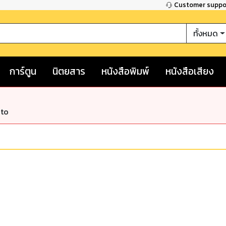
Customer supp
ทั้งหมด
การ์ตูน
นิตยสาร
หนังสือพิมพ์
หนังสือเสียง
nto