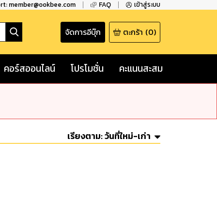
ort: member@ookbee.com
FAQ
เข้าสู่ระบบ
จัดการอีบุ๊ก
ตะกร้า
(
0
)
คอร์สออนไลน์
โปรโมชั่น
คะแนนสะสม
เรียงตาม:
วันที่ใหม่-เก่า