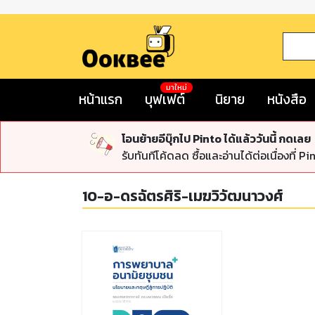
มาใหม่
หน้าแรก
บุฟเฟต์
นิยาย
หนังสือ
โอนย้ายอีบุ๊กไป Pinto ได้แล้ววันนี้ กดเลย
รับทันทีโค้ดลด ซื้อและอ่านได้ต่อเนื่องที่ Pi
10-อ-ดรฉัตรศิริ-เมฆวิวัฒนาวงศ์