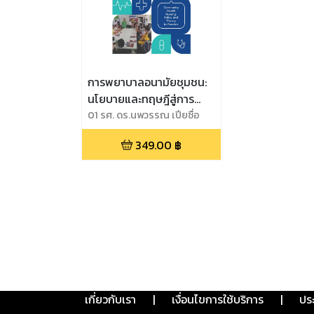
การพยาบาลอนามัยชุมชน:
นโยบายและทฤษฎีสู่การ
ปฏิบัติ
01 รศ. ดร.นพวรรณ เปียซื่อ
(บรรณาธิการ),02 รศ.
349.00
฿
ดร.แสงทอง ธีระทองคำ,03 ผศ.
ดร.ผจงจิต ไกรถาวร,04 อ.
ดร.กานต์ ฉลาดธัญญกิจ,05
ผศ. ดร.กมลรัตน์ กิตติพิมพา
นนท์,06 ผศ. ดร.วรรณา สนอง
เดช,07 อ. ดร.แสงเดือน ปิยะ
ตระกูล,08 ผศ. ดร.สมนึก สกุล
หงศ์โสภณ,09 ผศ. ดร.สุพิชญา
หวังปิติพาณิชย์,10 อ. ดร.ฉัตร
ศิริ เมฆวิวัฒนาวงศ์
เกี่ยวกับเรา
|
เงื่อนไขการใช้บริการ
|
ปร