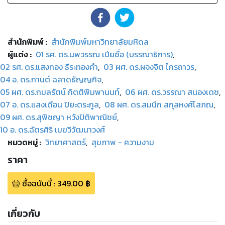
สำนักพิมพ์
:
สำนักพิมพ์มหาวิทยาลัยมหิดล
ผู้แต่ง :
01 รศ. ดร.นพวรรณ เปียซื่อ (บรรณาธิการ)
,
02 รศ. ดร.แสงทอง ธีระทองคำ
,
03 ผศ. ดร.ผจงจิต ไกรถาวร
,
04 อ. ดร.กานต์ ฉลาดธัญญกิจ
,
05 ผศ. ดร.กมลรัตน์ กิตติพิมพานนท์
,
06 ผศ. ดร.วรรณา สนองเดช
,
07 อ. ดร.แสงเดือน ปิยะตระกูล
,
08 ผศ. ดร.สมนึก สกุลหงศ์โสภณ
,
09 ผศ. ดร.สุพิชญา หวังปิติพาณิชย์
,
10 อ. ดร.ฉัตรศิริ เมฆวิวัฒนาวงศ์
หมวดหมู่
:
วิทยาศาสตร์
,
สุขภาพ - ความงาม
ราคา
ซื้อฉบับนี้
:
349.00
฿
เกี่ยวกับ