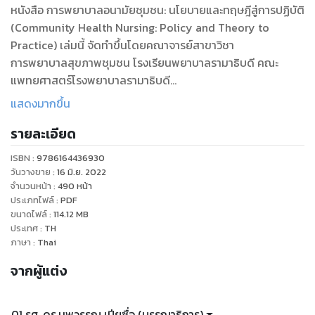
หนังสือ การพยาบาลอนามัยชุมชน: นโยบายและทฤษฎีสู่การปฏิบัติ
(Community Health Nursing: Policy and Theory to
Practice) เล่มนี้ จัดทำขึ้นโดยคณาจารย์สาขาวิชา
การพยาบาลสุขภาพชุมชน โรงเรียนพยาบาลรามาธิบดี คณะ
แพทยศาสตร์โรงพยาบาลรามาธิบดี
มหาวิทยาลัยมหิดล ซึ่งได้รวบรวมเนื้อหาที่ทันสมัยเกี่ยวกับ
แสดงมากขึ้น
นโยบายสุขภาพทั้งในระดับประเทศ
รายละเอียด
และนานาชาติ รวมทั้งแนวคิดทฤษฎีที่เกี่ยวข้องกับการพยาบาล
ชุมชน และแนวทางในการประยุกต์ใช้
ISBN :
9786164436930
ในการทำงานตามบทบาทของพยาบาลชุมชนร่วมกับทีมสุขภาพ
วันวางขาย
:
16 มิ.ย. 2022
และภาคีเครือข่ายต่าง ๆ
จำนวนหน้า
:
490
หน้า
ประเภทไฟล์
:
PDF
โดยมีวัตถุประสงค์เพื่อเป็นแหล่งข้อมูลในการศึกษาค้นคว้า สำหรับ
ขนาดไฟล์
:
114.12
MB
นักศึกษาพยาบาลและสาขาที่เกี่ยวข้องกับวิทยาศาสตร์สุขภาพ
ประเทศ
:
TH
พยาบาลชุมชน บุคลากรทีมสุขภาพ และผู้สนใจ ได้นำ
ภาษา
:
Thai
ไปใช้ประโยชน์ในการศึกษา การวิจัย และการดูแลสุขภาพของ
จากผู้แต่ง
บุคคล ครอบครัว และชุมชน
นำไปสู่คุณภาพชีวิตของประชาชนและสุขภาวะของสังคม
01 รศ. ดร.นพวรรณ เปียซื่อ (บรรณาธิการ)