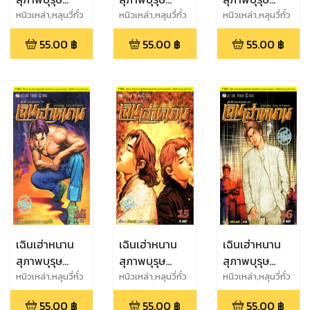
ทรชน เล่ม 11
ทรชน เล่ม 12
ทรชน เล่ม 13
หนิวเหล่า,หลุนวี่กั๋ว
หนิวเหล่า,หลุนวี่กั๋ว
หนิวเหล่า,หลุนวี่กั๋ว
55.00
฿
55.00
฿
55.00
฿
เฉินเฮ่าหนาน
เฉินเฮ่าหนาน
เฉินเฮ่าหนาน
สุภาพบุรุษ
สุภาพบุรุษ
สุภาพบุรุษ
ทรชน เล่ม 14
ทรชน เล่ม 15
ทรชน เล่ม 16
หนิวเหล่า,หลุนวี่กั๋ว
หนิวเหล่า,หลุนวี่กั๋ว
หนิวเหล่า,หลุนวี่กั๋ว
55.00
฿
55.00
฿
55.00
฿