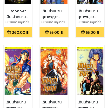
E-Book Set
เฉินเฮ่าหนาน
เฉินเฮ่าหนาน
เฉินเฮ่าหนาน
สุภาพบุรุษ
สุภาพบุรุษ
สุภาพบุรุษ
ทรชน เล่ม 1
ทรชน เล่ม 10
หนิวเหล่า,หลุนวี่กั๋ว
หนิวเหล่า,หลุนวี่กั๋ว
หนิวเหล่า,หลุนวี่กั๋ว
ทรชน เล่ม 7-12
260.00
฿
55.00
฿
55.00
฿
เฉินเฮ่าหนาน
เฉินเฮ่าหนาน
เฉินเฮ่าหนาน
สุภาพบุรุษ
สุภาพบุรุษ
สุภาพบุรุษ