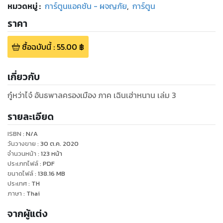
หมวดหมู่
:
การ์ตูนแอคชัน - ผจญภัย
,
การ์ตูน
ราคา
ซื้อฉบับนี้
:
55.00
฿
เกี่ยวกับ
กู๋หว่าไจ๋ อันธพาลครองเมือง ภาค เฉินเฮ่าหนาน เล่ม 3
รายละเอียด
ISBN :
N/A
วันวางขาย
:
30 ต.ค. 2020
จำนวนหน้า
:
123
หน้า
ประเภทไฟล์
:
PDF
ขนาดไฟล์
:
138.16
MB
ประเทศ
:
TH
ภาษา
:
Thai
จากผู้แต่ง