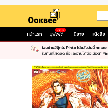
มาใหม่
หน้าแรก
บุฟเฟต์
นิยาย
หนังสือ
โอนย้ายอีบุ๊กไป Pinto ได้แล้ววันนี้ กดเลย
รับทันทีโค้ดลด ซื้อและอ่านได้ต่อเนื่องที่ Pi