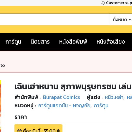
Customer su
ทั้งหมด
การ์ตูน
นิตยสาร
หนังสือพิมพ์
หนังสือเสียง
nto
เฉินเฮ่าหนาน สุภาพบุรุษทรชน เล่ม
สำนักพิมพ์
:
Burapat Comics
ผู้แต่ง :
หนิวเหล่า
,
หลุ
หมวดหมู่
:
การ์ตูนแอคชัน - ผจญภัย
,
การ์ตูน
ราคา
ซื้อฉบับนี้
:
55.00
฿