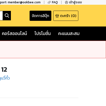
pport: member@ookbee.com
FAQ
เข้าสู่ระบบ
จัดการอีบุ๊ก
ตะกร้า
(
0
)
คอร์สออนไลน์
โปรโมชั่น
คะแนนสะสม
 12
นวี่กั๋ว