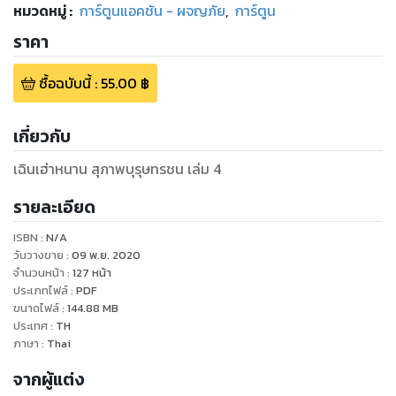
หมวดหมู่
:
การ์ตูนแอคชัน - ผจญภัย
,
การ์ตูน
ราคา
ซื้อฉบับนี้
:
55.00
฿
เกี่ยวกับ
เฉินเฮ่าหนาน สุภาพบุรุษทรชน เล่ม 4
รายละเอียด
ISBN :
N/A
วันวางขาย
:
09 พ.ย. 2020
จำนวนหน้า
:
127
หน้า
ประเภทไฟล์
:
PDF
ขนาดไฟล์
:
144.88
MB
ประเทศ
:
TH
ภาษา
:
Thai
จากผู้แต่ง