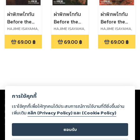
ผ่าพิภพไททัน
ผ่าพิภพไททัน
ผ่าพิภพไททัน
Before the
Before the
Before the
fall เล่ม 15
fall เล่ม 16
fall เล่ม 17
HAJIME ISAYAMA,
HAJIME ISAYAMA,
HAJIME ISAYAMA,
RYO SUZUKAZE,
RYO SUZUKAZE,
RYO SUZUKAZE,
(จบ)
69.00
฿
69.00
฿
69.00
฿
SATOSHI SHIKI
SATOSHI SHIKI
SATOSHI SHIKI
Copyright ©
2026
Storylog Co., Ltd. - สตอรี่ล็อกขอสงวนสิทธิ์ไม่รับผิดชอบ
การใช้คุกกี้
ต่อผลงานหรือเนื้อหาใดที่อัปโหลดผ่านเว็บไซต์และปรากฏว่าละเมิดสิทธิใน
ทรัพย์สินทางปัญญาของบุคคลอื่นหรือขัดต่อกฎหมายและศีลธรรม ดังนั้น ผู้อ่าน
เราใช้คุกกี้เพื่อให้ทุกคนได้ประสบการณ์การใช้งานที่ดียิ่งขึ้นอ่าน
ทุกท่านโปรดใช้วิจารณญาณในการกลั่นกรองด้วยตนเอง และหากท่านพบว่าส่วน
เพิ่มเติม
คลิก (Privacy Policy) และ (Cookie Policy)
หนึ่งส่วนใดขัดต่อกฎหมายและศีลธรรม กรุณาแจ้งมายังบริษัท เพื่อทีมงานจะได้
ดำเนินการในทันที ทั้งนี้ ทางสตอรี่ล็อกขอสงวนลิขสิทธิ์ตามพระราชบัญญัติ
ยอมรับ
ลิขสิทธิ์ พ.ศ. 2537 (ฉบับล่าสุด)