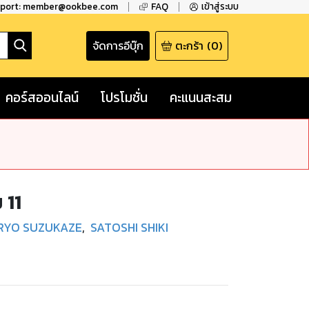
pport: member@ookbee.com
FAQ
เข้าสู่ระบบ
จัดการอีบุ๊ก
ตะกร้า
(
0
)
คอร์สออนไลน์
โปรโมชั่น
คะแนนสะสม
 11
RYO SUZUKAZE
,
SATOSHI SHIKI