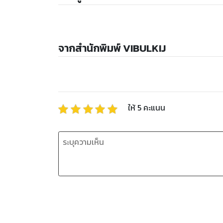
จากสำนักพิมพ์ VIBULKIJ
ให้
5
คะแนน