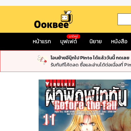
มาใหม่
หน้าแรก
บุฟเฟต์
นิยาย
หนังสือ
โอนย้ายอีบุ๊กไป Pinto ได้แล้ววันนี้ กดเลย
รับทันทีโค้ดลด ซื้อและอ่านได้ต่อเนื่องที่ Pi