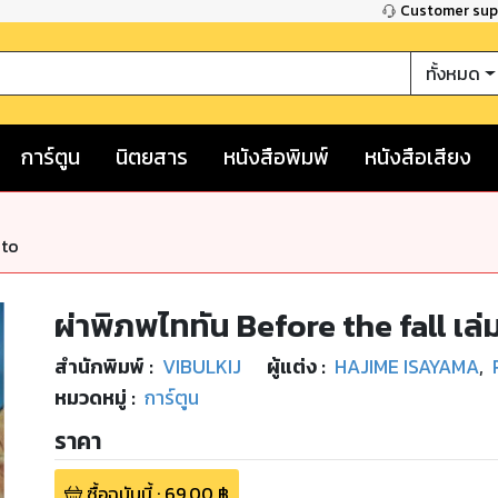
Customer su
ทั้งหมด
การ์ตูน
นิตยสาร
หนังสือพิมพ์
หนังสือเสียง
nto
ผ่าพิภพไททัน Before the fall เล่ม
สำนักพิมพ์
:
VIBULKIJ
ผู้แต่ง :
HAJIME ISAYAMA
,
หมวดหมู่
:
การ์ตูน
ราคา
ซื้อฉบับนี้
:
69.00
฿