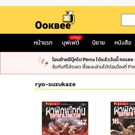
มาใหม่
หน้าแรก
บุฟเฟต์
นิยาย
หนังสือ
โอนย้ายอีบุ๊กไป Pinto ได้แล้ววันนี้ กดเลย
รับทันทีโค้ดลด ซื้อและอ่านได้ต่อเนื่องที่ Pi
ryo-suzukaze