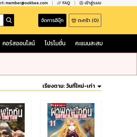
ort: member@ookbee.com
FAQ
เข้าสู่ระบบ
จัดการอีบุ๊ก
ตะกร้า
(
0
)
คอร์สออนไลน์
โปรโมชั่น
คะแนนสะสม
เรียงตาม:
วันที่ใหม่-เก่า